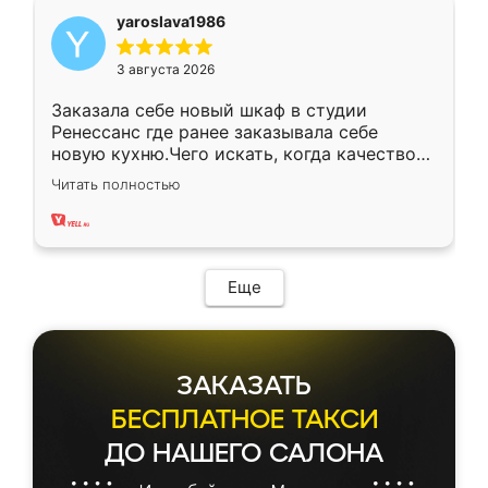
yaroslava1986
3 августа 2026
Заказала себе новый шкаф в студии
Ренессанс где ранее заказывала себе
новую кухню.Чего искать, когда качеством
вполне довольна. Служит кухня уже почти
Читать полностью
два года, нареканий нет.
Еще
ЗАКАЗАТЬ
БЕСПЛАТНОЕ ТАКСИ
ДО НАШЕГО САЛОНА