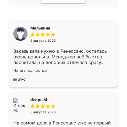
Мальвина
6 августа 2026
Заказывала кухню в Ренессанс, осталась
очень довольна. Менеджер всё быстро
посчитала, на вопросы отвечала сразу.
Замерщик приехал в субботу, подошёл к
Читать полностью
делу со всей ответственностью. Собрали
за день, ребята работали аккуратно, даже
пыли почти не было. Качество отличное,
ящики ходят плавно, ничего не скрипит.
Всё подошло как влитое.
Игорь М.
6 августа 2026
На самом деле в Ренессанс уже не первый