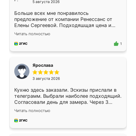
5 августа 2026
Больше всех мне понравилось
предложение от компании Ренессанс от
Елены Сергеевой. Подходяшщая цена и
короткие сроки изготовления. Приехавший
Читать полностью
для замера сотрудник Владислав
предложил по моему эскизу самый
1
подходящий вариант шкафа. Немного его
видоизменил, получилось даже лучше, чем
я хотела.
Ярослава
3 августа 2026
Кухню здесь заказали. Эскизы прислали в
телеграмм. Выбрали наиболее подходящий.
Согласовали день для замера. Через 3
недели кухня была уже готова. Остались
Читать полностью
довольны работой. Спасибо Ренессанс
мебель за качественную работу!