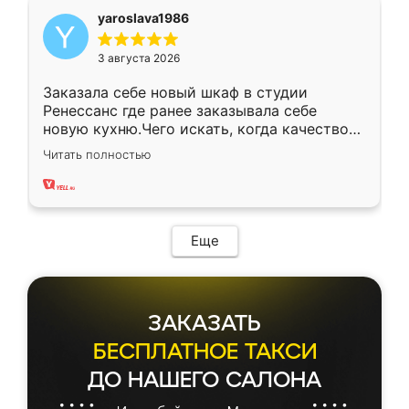
yaroslava1986
3 августа 2026
Заказала себе новый шкаф в студии
Ренессанс где ранее заказывала себе
новую кухню.Чего искать, когда качеством
вполне довольна. Служит кухня уже почти
Читать полностью
два года, нареканий нет.
Еще
ЗАКАЗАТЬ
БЕСПЛАТНОЕ ТАКСИ
ДО НАШЕГО САЛОНА