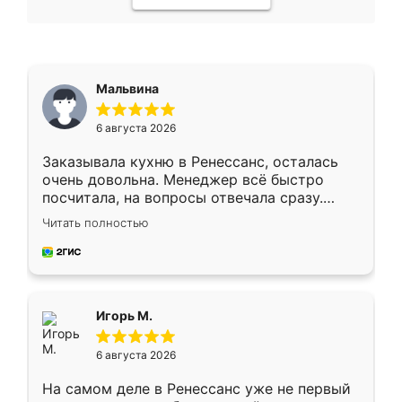
Мальвина
6 августа 2026
Заказывала кухню в Ренессанс, осталась
очень довольна. Менеджер всё быстро
посчитала, на вопросы отвечала сразу.
Замерщик приехал в субботу, подошёл к
Читать полностью
делу со всей ответственностью. Собрали
за день, ребята работали аккуратно, даже
пыли почти не было. Качество отличное,
ящики ходят плавно, ничего не скрипит.
Всё подошло как влитое.
Игорь М.
6 августа 2026
На самом деле в Ренессанс уже не первый