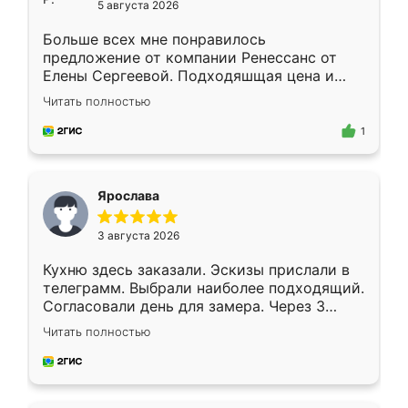
5 августа 2026
Больше всех мне понравилось
предложение от компании Ренессанс от
Елены Сергеевой. Подходяшщая цена и
короткие сроки изготовления. Приехавший
Читать полностью
для замера сотрудник Владислав
предложил по моему эскизу самый
1
подходящий вариант шкафа. Немного его
видоизменил, получилось даже лучше, чем
я хотела.
Ярослава
3 августа 2026
Кухню здесь заказали. Эскизы прислали в
телеграмм. Выбрали наиболее подходящий.
Согласовали день для замера. Через 3
недели кухня была уже готова. Остались
Читать полностью
довольны работой. Спасибо Ренессанс
мебель за качественную работу!