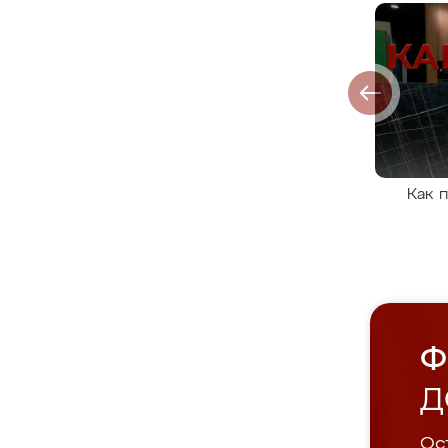
Как 
Ф
Д
Ост