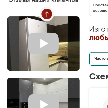
Отзывы наших клиентов
Пристен
освеще
Изго
любы
Часто 
Схе