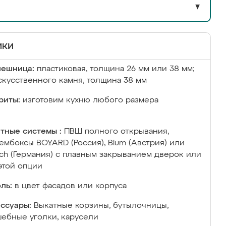
▼
ики
лешница:
пластиковая, толщина 26 мм или 38 мм;
скусственного камня, толщина 38 мм
риты:
изготовим кухню любого размера
тные системы :
ПВШ полного открывания,
ембоксы BOYARD (Россия), Blum (Австрия) или
ich (Германия) с плавным закрыванием дверок или
этой опции
ль:
в цвет фасадов или корпуса
ссуары:
Выкатные корзины, бутылочницы,
ебные уголки, карусели