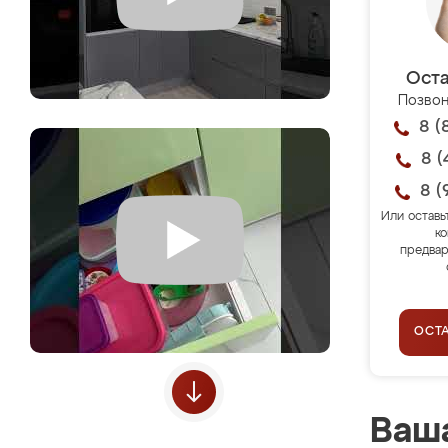
Оста
Позвон
8 (
8 (
8 (
Или оставь
ко
предвар
ОСТ
Ваша