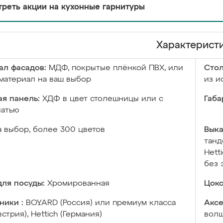
реть акции на кухонные гарнитуры
Характерист
ал фасадов:
МДФ, покрытые плёнкой ПВХ, или
Сто
материал на ваш выбор
из и
я панель:
ХДФ в цвет столешницы или с
Габа
чатью
а выбор, более 300 цветов
Выка
танд
Hett
без 
ля посуды:
Хромированная
Цоко
ники :
BOYARD (Россия) или премиум класса
Аксе
встрия), Hettich (Германия)
волш