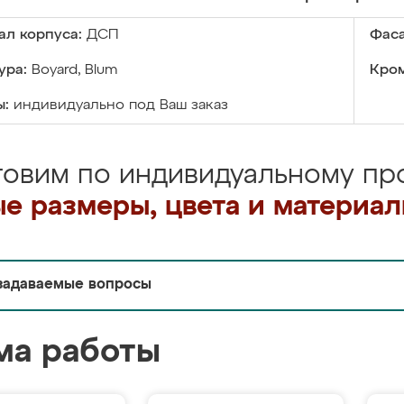
ал корпуса:
ДСП
Фаса
ура:
Boyard, Blum
Кром
ы:
индивидуально под Ваш заказ
товим по индивидуальному про
е размеры, цвета и материа
задаваемые вопросы
ма работы