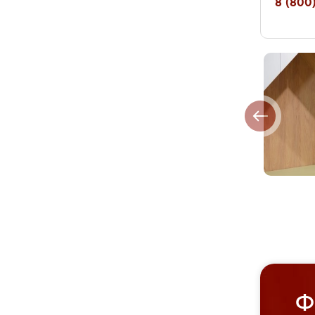
8 (800)
Ф