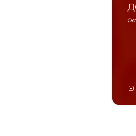
Д
Ост