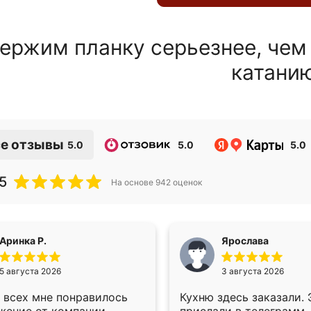
ержим планку серьезнее, чем
катани
е отзывы
5.0
5.0
5.0
5
На основе
942
оценок
Аринка Р.
Ярослава
5 августа 2026
3 августа 2026
 всех мне понравилось
Кухню здесь заказали.