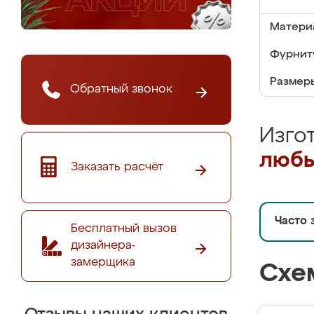
Матери
Фурнит
Размер
Обратный звонок
Изго
любы
Заказать расчёт
Часто 
Бесплатный вызов
дизайнера-
замерщика
Схе