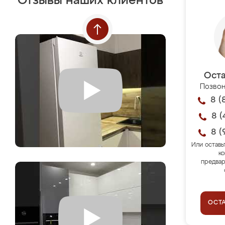
Отзывы наших клиентов
Оста
Позвон
8 (
8 (
8 (
Или оставь
ко
предвар
ОСТ