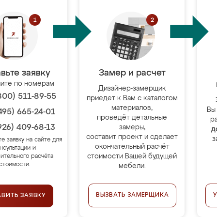
вьте заявку
Замер и расчет
ите по номерам
Дизайнер-замерщик
800) 511-89-55
приедет к Вам с каталогом
материалов,
Вы
495) 665-24-01
проведёт детальные
р
926) 409-68-13
замеры,
д
составит проект и сделает
з
те заявку на сайте для
окончательный расчёт
нсультации и
стоимости Вашей будущей
ительного расчёта
стоимости.
мебели.
ВЫЗВАТЬ ЗАМЕРЩИКА
АВИТЬ ЗАЯВКУ