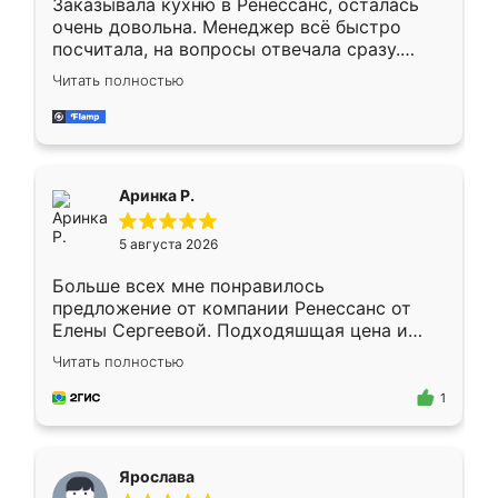
Заказывала кухню в Ренессанс, осталась
очень довольна. Менеджер всё быстро
посчитала, на вопросы отвечала сразу.
Замерщик приехал в субботу, подошёл к
Читать полностью
делу со всей ответственностью. Собрали
за день, ребята работали аккуратно, даже
пыли почти не было. Качество отличное,
ящики ходят плавно, ничего не скрипит.
Всё подошло как влитое.
Аринка Р.
5 августа 2026
Больше всех мне понравилось
предложение от компании Ренессанс от
Елены Сергеевой. Подходяшщая цена и
короткие сроки изготовления. Приехавший
Читать полностью
для замера сотрудник Владислав
предложил по моему эскизу самый
1
подходящий вариант шкафа. Немного его
видоизменил, получилось даже лучше, чем
я хотела.
Ярослава