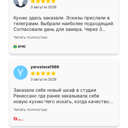
3 августа 2026
Кухню здесь заказали. Эскизы прислали в
телеграмм. Выбрали наиболее подходящий.
Согласовали день для замера. Через 3
недели кухня была уже готова. Остались
Читать полностью
довольны работой. Спасибо Ренессанс
мебель за качественную работу!
yaroslava1986
3 августа 2026
Заказала себе новый шкаф в студии
Ренессанс где ранее заказывала себе
новую кухню.Чего искать, когда качеством
вполне довольна. Служит кухня уже почти
Читать полностью
два года, нареканий нет.