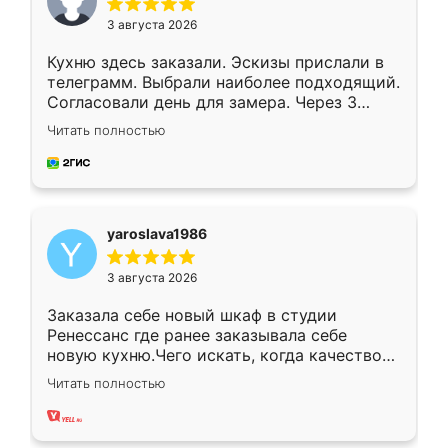
3 августа 2026
Кухню здесь заказали. Эскизы прислали в
телеграмм. Выбрали наиболее подходящий.
Согласовали день для замера. Через 3
недели кухня была уже готова. Остались
Читать полностью
довольны работой. Спасибо Ренессанс
мебель за качественную работу!
yaroslava1986
3 августа 2026
Заказала себе новый шкаф в студии
Ренессанс где ранее заказывала себе
новую кухню.Чего искать, когда качеством
вполне довольна. Служит кухня уже почти
Читать полностью
два года, нареканий нет.