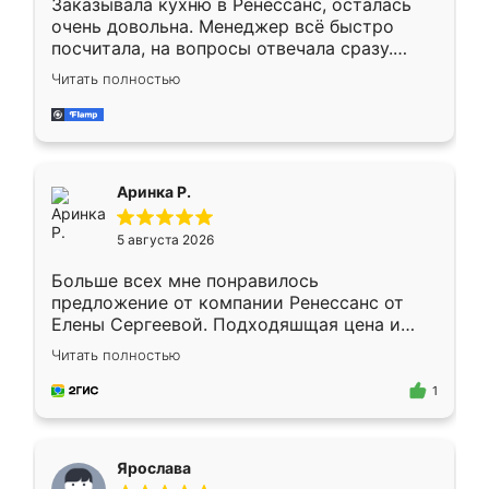
Заказывала кухню в Ренессанс, осталась
очень довольна. Менеджер всё быстро
посчитала, на вопросы отвечала сразу.
Замерщик приехал в субботу, подошёл к
Читать полностью
делу со всей ответственностью. Собрали
за день, ребята работали аккуратно, даже
пыли почти не было. Качество отличное,
ящики ходят плавно, ничего не скрипит.
Всё подошло как влитое.
Аринка Р.
5 августа 2026
Больше всех мне понравилось
предложение от компании Ренессанс от
Елены Сергеевой. Подходяшщая цена и
короткие сроки изготовления. Приехавший
Читать полностью
для замера сотрудник Владислав
предложил по моему эскизу самый
1
подходящий вариант шкафа. Немного его
видоизменил, получилось даже лучше, чем
я хотела.
Ярослава