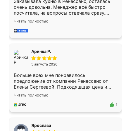
Заказывала кухню в Ренессанс, осталась
очень довольна. Менеджер всё быстро
посчитала, на вопросы отвечала сразу.
Замерщик приехал в субботу, подошёл к
Читать полностью
делу со всей ответственностью. Собрали
за день, ребята работали аккуратно, даже
пыли почти не было. Качество отличное,
ящики ходят плавно, ничего не скрипит.
Всё подошло как влитое.
Аринка Р.
5 августа 2026
Больше всех мне понравилось
предложение от компании Ренессанс от
Елены Сергеевой. Подходяшщая цена и
короткие сроки изготовления. Приехавший
Читать полностью
для замера сотрудник Владислав
предложил по моему эскизу самый
1
подходящий вариант шкафа. Немного его
видоизменил, получилось даже лучше, чем
я хотела.
Ярослава