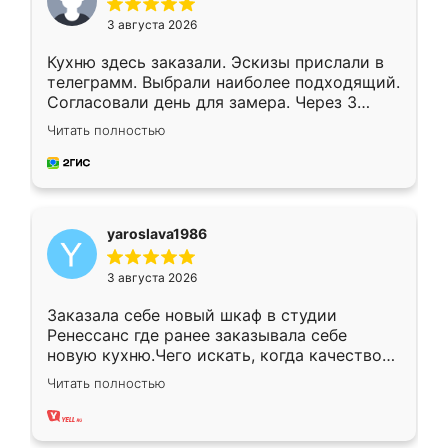
3 августа 2026
Кухню здесь заказали. Эскизы прислали в
телеграмм. Выбрали наиболее подходящий.
Согласовали день для замера. Через 3
недели кухня была уже готова. Остались
Читать полностью
довольны работой. Спасибо Ренессанс
мебель за качественную работу!
yaroslava1986
3 августа 2026
Заказала себе новый шкаф в студии
Ренессанс где ранее заказывала себе
новую кухню.Чего искать, когда качеством
вполне довольна. Служит кухня уже почти
Читать полностью
два года, нареканий нет.