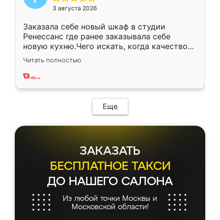
3 августа 2026
Заказала себе новый шкаф в студии
Ренессанс где ранее заказывала себе
новую кухню.Чего искать, когда качеством
вполне довольна. Служит кухня уже почти
Читать полностью
два года, нареканий нет.
Еще
ЗАКАЗАТЬ
БЕСПЛАТНОЕ ТАКСИ
ДО НАШЕГО САЛОНА
Из любой точки Москвы и
Московской области!