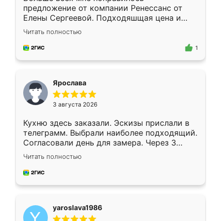
предложение от компании Ренессанс от
Елены Сергеевой. Подходяшщая цена и
короткие сроки изготовления. Приехавший
Читать полностью
для замера сотрудник Владислав
предложил по моему эскизу самый
1
подходящий вариант шкафа. Немного его
видоизменил, получилось даже лучше, чем
я хотела.
Ярослава
3 августа 2026
Кухню здесь заказали. Эскизы прислали в
телеграмм. Выбрали наиболее подходящий.
Согласовали день для замера. Через 3
недели кухня была уже готова. Остались
Читать полностью
довольны работой. Спасибо Ренессанс
мебель за качественную работу!
yaroslava1986