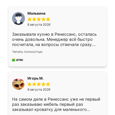
Мальвина
6 августа 2026
Заказывала кухню в Ренессанс, осталась
очень довольна. Менеджер всё быстро
посчитала, на вопросы отвечала сразу.
Замерщик приехал в субботу, подошёл к
Читать полностью
делу со всей ответственностью. Собрали
за день, ребята работали аккуратно, даже
пыли почти не было. Качество отличное,
ящики ходят плавно, ничего не скрипит.
Всё подошло как влитое.
Игорь М.
6 августа 2026
На самом деле в Ренессанс уже не первый
раз заказываю мебель первый раз
заказывал кроватку для маленького
ребёнка при его рождении ,во второй раз