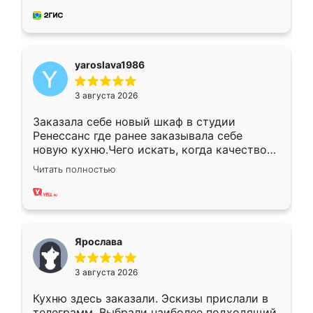
довольны работой. Спасибо Ренессанс
мебель за качественную работу!
yaroslava1986
3 августа 2026
Заказала себе новый шкаф в студии
Ренессанс где ранее заказывала себе
новую кухню.Чего искать, когда качеством
вполне довольна. Служит кухня уже почти
Читать полностью
два года, нареканий нет.
Ярослава
3 августа 2026
Кухню здесь заказали. Эскизы прислали в
телеграмм. Выбрали наиболее подходящий.