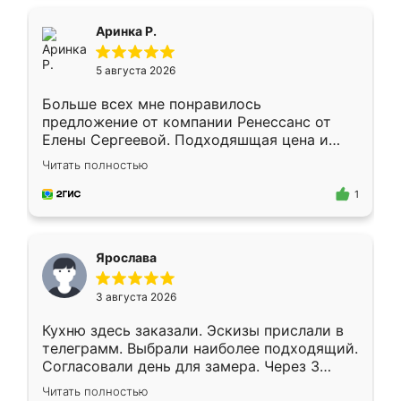
ящики ходят плавно, ничего не скрипит.
Всё подошло как влитое.
Аринка Р.
5 августа 2026
Больше всех мне понравилось
предложение от компании Ренессанс от
Елены Сергеевой. Подходяшщая цена и
короткие сроки изготовления. Приехавший
Читать полностью
для замера сотрудник Владислав
предложил по моему эскизу самый
1
подходящий вариант шкафа. Немного его
видоизменил, получилось даже лучше, чем
я хотела.
Ярослава
3 августа 2026
Кухню здесь заказали. Эскизы прислали в
телеграмм. Выбрали наиболее подходящий.
Согласовали день для замера. Через 3
недели кухня была уже готова. Остались
Читать полностью