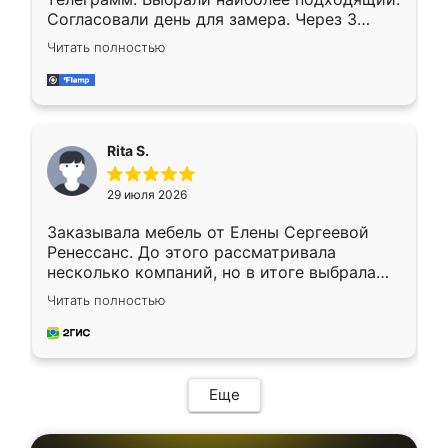
Согласовали день для замера. Через 3
недели кухня была уже готова. Остались
Читать полностью
довольны работой. Спасибо Ренессанс
мебель за качественную работу!
Rita S.
29 июля 2026
Заказывала мебель от Елены Сергеевой
Ренессанс. До этого рассматривала
несколько компаний, но в итоге выбрала
эту. Сначала обговорили условия, потом
Читать полностью
приехал замерщик, всё спокойно объяснил
и снял размеры. Изготовили в срок, с
доставкой тоже никаких проблем не
возникло. Сборку выполнили аккуратно,
мебель сразу встала на свое место без
Еще
каких-либо доработок. Качеством осталась
довольна, все выглядит так, как и ожидала.