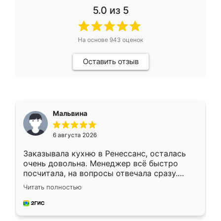
5.0
из 5
На основе
943
оценок
Оставить отзыв
Мальвина
6 августа 2026
Заказывала кухню в Ренессанс, осталась
очень довольна. Менеджер всё быстро
посчитала, на вопросы отвечала сразу.
Замерщик приехал в субботу, подошёл к
Читать полностью
делу со всей ответственностью. Собрали
за день, ребята работали аккуратно, даже
пыли почти не было. Качество отличное,