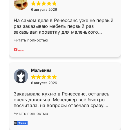
6 августа 2026
На самом деле в Ренессанс уже не первый
раз заказываю мебель первый раз
заказывал кроватку для маленького
ребёнка при его рождении ,во второй раз
Читать полностью
заказал шкаф-купе. По качеству очень
хорошее сборка достаточно быстрая,
также адекватные цены. До этого
сравнивал с разными конкурентами в этом
сегменте ,выбор у конкурентов куда
Мальвина
меньше, здесь же он более разнообразный.
Мне нравится ,если что-то потребуется из
6 августа 2026
мебели буду заказывать только здесь.
Заказывала кухню в Ренессанс, осталась
очень довольна. Менеджер всё быстро
посчитала, на вопросы отвечала сразу.
Замерщик приехал в субботу, подошёл к
Читать полностью
делу со всей ответственностью. Собрали
за день, ребята работали аккуратно, даже
пыли почти не было. Качество отличное,