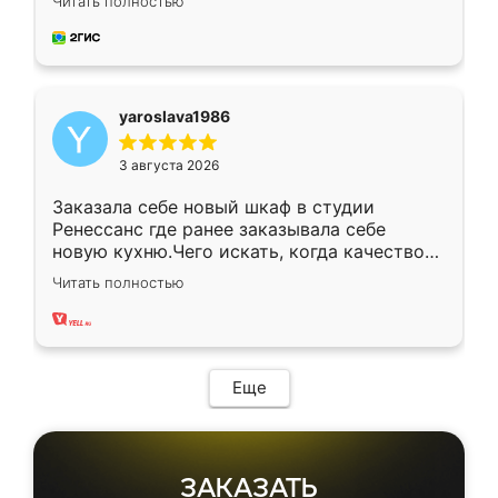
Читать полностью
довольны работой. Спасибо Ренессанс
мебель за качественную работу!
yaroslava1986
3 августа 2026
Заказала себе новый шкаф в студии
Ренессанс где ранее заказывала себе
новую кухню.Чего искать, когда качеством
вполне довольна. Служит кухня уже почти
Читать полностью
два года, нареканий нет.
Еще
ЗАКАЗАТЬ