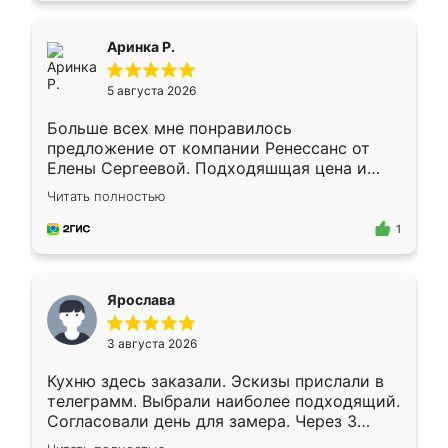
ящики ходят плавно, ничего не скрипит.
Всё подошло как влитое.
Аринка Р.
5 августа 2026
Больше всех мне понравилось
предложение от компании Ренессанс от
Елены Сергеевой. Подходяшщая цена и
короткие сроки изготовления. Приехавший
Читать полностью
для замера сотрудник Владислав
предложил по моему эскизу самый
1
подходящий вариант шкафа. Немного его
видоизменил, получилось даже лучше, чем
я хотела.
Ярослава
3 августа 2026
Кухню здесь заказали. Эскизы прислали в
телеграмм. Выбрали наиболее подходящий.
Согласовали день для замера. Через 3
недели кухня была уже готова. Остались