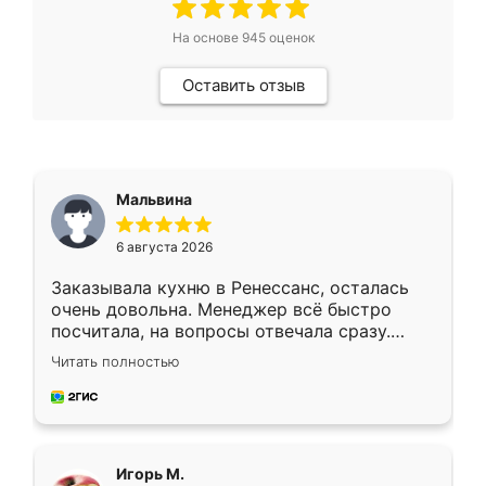
На основе
945
оценок
Оставить отзыв
Мальвина
6 августа 2026
Заказывала кухню в Ренессанс, осталась
очень довольна. Менеджер всё быстро
посчитала, на вопросы отвечала сразу.
Замерщик приехал в субботу, подошёл к
Читать полностью
делу со всей ответственностью. Собрали
за день, ребята работали аккуратно, даже
пыли почти не было. Качество отличное,
ящики ходят плавно, ничего не скрипит.
Всё подошло как влитое.
Игорь М.