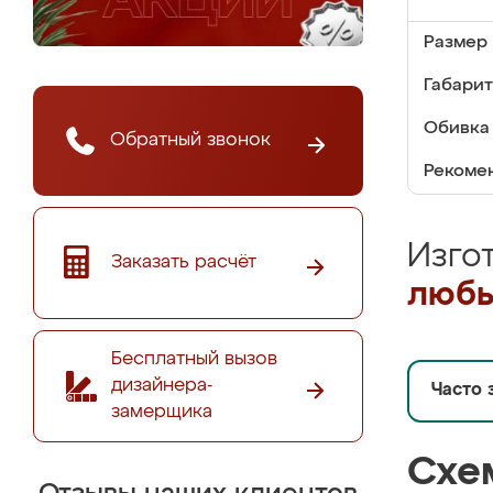
Размер 
Габарит
Обивка 
Обратный звонок
Рекомен
Изго
Заказать расчёт
любы
Бесплатный вызов
дизайнера-
Часто 
замерщика
Схе