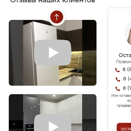
Отзывы наших клиентов
Оста
Позвон
8 (
8 (
8 (
Или оставь
ко
предвар
ОСТ