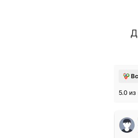
Д
Вс
5.0
из 