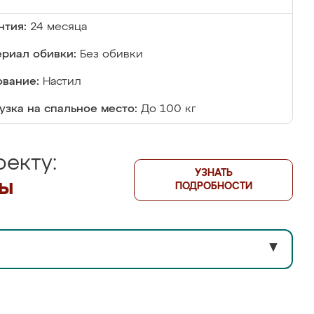
нтия:
24 месяца
риал обивки:
Без обивки
вание:
Настил
узка на спальное место:
До 100 кг
екту:
УЗНАТЬ
лы
ПОДРОБНОСТИ
▼