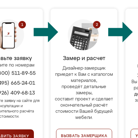
вьте заявку
Замер и расчет
ите по номерам
Дизайнер-замерщик
800) 511-89-55
приедет к Вам с каталогом
материалов,
Вы
495) 665-24-01
проведёт детальные
р
926) 409-68-13
замеры,
д
составит проект и сделает
з
те заявку на сайте для
окончательный расчёт
нсультации и
стоимости Вашей будущей
ительного расчёта
стоимости.
мебели.
ВЫЗВАТЬ ЗАМЕРЩИКА
АВИТЬ ЗАЯВКУ