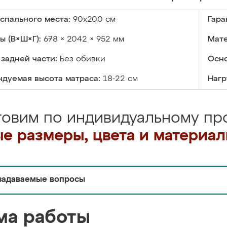
спального места:
90х200 см
Гара
ы (В×Ш×Г):
678 × 2042 × 952 мм
Мате
задней части:
Без обивки
Осно
дуемая высота матраса:
18-22 см
Нагр
товим по индивидуальному про
е размеры, цвета и материа
задаваемые вопросы
ма работы