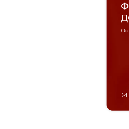
Ф
Д
Ост