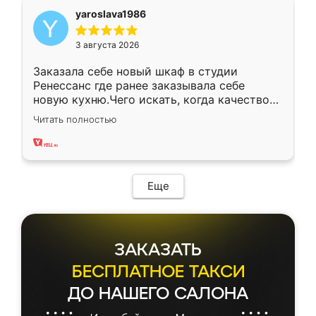
yaroslava1986
3 августа 2026
Заказала себе новый шкаф в студии
Ренессанс где ранее заказывала себе
новую кухню.Чего искать, когда качеством
вполне довольна. Служит кухня уже почти
Читать полностью
два года, нареканий нет.
Еще
ЗАКАЗАТЬ
БЕСПЛАТНОЕ ТАКСИ
ДО НАШЕГО САЛОНА