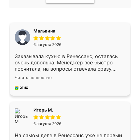
Мальвина
6 августа 2026
Заказывала кухню в Ренессанс, осталась
очень довольна. Менеджер всё быстро
посчитала, на вопросы отвечала сразу.
Замерщик приехал в субботу, подошёл к
Читать полностью
делу со всей ответственностью. Собрали
за день, ребята работали аккуратно, даже
пыли почти не было. Качество отличное,
ящики ходят плавно, ничего не скрипит.
Всё подошло как влитое.
Игорь М.
6 августа 2026
На самом деле в Ренессанс уже не первый