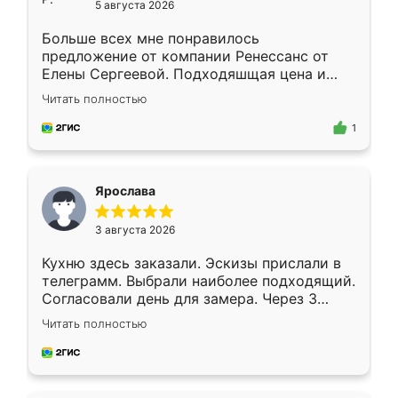
5 августа 2026
Больше всех мне понравилось
предложение от компании Ренессанс от
Елены Сергеевой. Подходяшщая цена и
короткие сроки изготовления. Приехавший
Читать полностью
для замера сотрудник Владислав
предложил по моему эскизу самый
1
подходящий вариант шкафа. Немного его
видоизменил, получилось даже лучше, чем
я хотела.
Ярослава
3 августа 2026
Кухню здесь заказали. Эскизы прислали в
телеграмм. Выбрали наиболее подходящий.
Согласовали день для замера. Через 3
недели кухня была уже готова. Остались
Читать полностью
довольны работой. Спасибо Ренессанс
мебель за качественную работу!