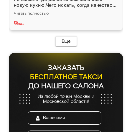
новую кухню.Чего искать, когда качеством
вполне довольна. Служит кухня уже почти
Читать полностью
два года, нареканий нет.
Еще
ЗАКАЗАТЬ
БЕСПЛАТНОЕ ТАКСИ
ДО НАШЕГО САЛОНА
Из любой точки Москвы и
Московской области!