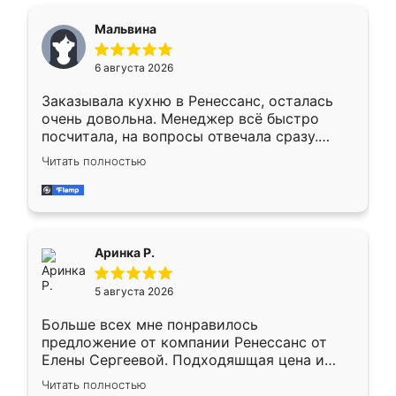
сравнивал с разными конкурентами в этом
сегменте ,выбор у конкурентов куда
Мальвина
меньше, здесь же он более разнообразный.
Мне нравится ,если что-то потребуется из
6 августа 2026
мебели буду заказывать только здесь.
Заказывала кухню в Ренессанс, осталась
очень довольна. Менеджер всё быстро
посчитала, на вопросы отвечала сразу.
Замерщик приехал в субботу, подошёл к
Читать полностью
делу со всей ответственностью. Собрали
за день, ребята работали аккуратно, даже
пыли почти не было. Качество отличное,
ящики ходят плавно, ничего не скрипит.
Всё подошло как влитое.
Аринка Р.
5 августа 2026
Больше всех мне понравилось
предложение от компании Ренессанс от
Елены Сергеевой. Подходяшщая цена и
короткие сроки изготовления. Приехавший
Читать полностью
для замера сотрудник Владислав