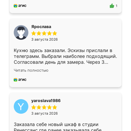
предложил по моему эскизу самый
1
подходящий вариант шкафа. Немного его
видоизменил, получилось даже лучше, чем
я хотела.
Ярослава
3 августа 2026
Кухню здесь заказали. Эскизы прислали в
телеграмм. Выбрали наиболее подходящий.
Согласовали день для замера. Через 3
недели кухня была уже готова. Остались
Читать полностью
довольны работой. Спасибо Ренессанс
мебель за качественную работу!
yaroslava1986
3 августа 2026
Заказала себе новый шкаф в студии
Ренессанс где ранее заказывала себе