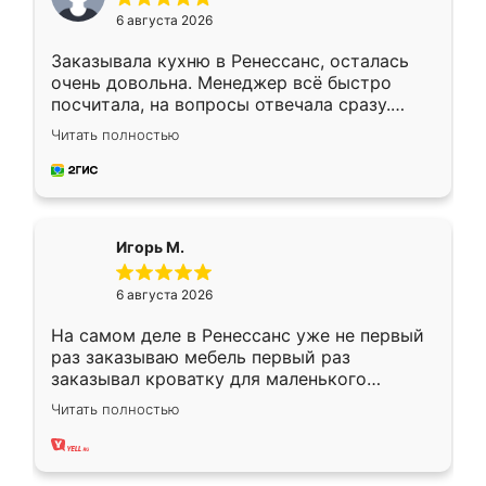
6 августа 2026
Заказывала кухню в Ренессанс, осталась
очень довольна. Менеджер всё быстро
посчитала, на вопросы отвечала сразу.
Замерщик приехал в субботу, подошёл к
Читать полностью
делу со всей ответственностью. Собрали
за день, ребята работали аккуратно, даже
пыли почти не было. Качество отличное,
ящики ходят плавно, ничего не скрипит.
Всё подошло как влитое.
Игорь М.
6 августа 2026
На самом деле в Ренессанс уже не первый
раз заказываю мебель первый раз
заказывал кроватку для маленького
ребёнка при его рождении ,во второй раз
Читать полностью
заказал шкаф-купе. По качеству очень
хорошее сборка достаточно быстрая,
также адекватные цены. До этого