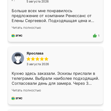
5 августа 2026
Больше всех мне понравилось
предложение от компании Ренессанс от
Елены Сергеевой. Подходяшщая цена и
короткие сроки изготовления. Приехавший
Читать полностью
для замера сотрудник Владислав
предложил по моему эскизу самый
1
подходящий вариант шкафа. Немного его
видоизменил, получилось даже лучше, чем
я хотела.
Ярослава
3 августа 2026
Кухню здесь заказали. Эскизы прислали в
телеграмм. Выбрали наиболее подходящий.
Согласовали день для замера. Через 3
недели кухня была уже готова. Остались
Читать полностью
довольны работой. Спасибо Ренессанс
мебель за качественную работу!