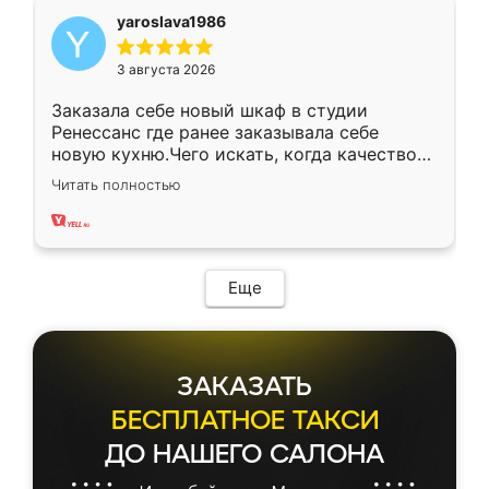
yaroslava1986
3 августа 2026
Заказала себе новый шкаф в студии
Ренессанс где ранее заказывала себе
новую кухню.Чего искать, когда качеством
вполне довольна. Служит кухня уже почти
Читать полностью
два года, нареканий нет.
Еще
ЗАКАЗАТЬ
БЕСПЛАТНОЕ ТАКСИ
ДО НАШЕГО САЛОНА