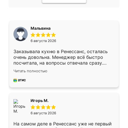
Мальвина
6 августа 2026
Заказывала кухню в Ренессанс, осталась
очень довольна. Менеджер всё быстро
посчитала, на вопросы отвечала сразу.
Замерщик приехал в субботу, подошёл к
Читать полностью
делу со всей ответственностью. Собрали
за день, ребята работали аккуратно, даже
пыли почти не было. Качество отличное,
ящики ходят плавно, ничего не скрипит.
Всё подошло как влитое.
Игорь М.
6 августа 2026
На самом деле в Ренессанс уже не первый