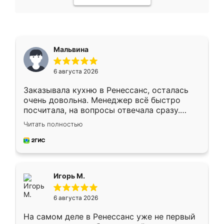
Мальвина
6 августа 2026
Заказывала кухню в Ренессанс, осталась
очень довольна. Менеджер всё быстро
посчитала, на вопросы отвечала сразу.
Замерщик приехал в субботу, подошёл к
Читать полностью
делу со всей ответственностью. Собрали
за день, ребята работали аккуратно, даже
пыли почти не было. Качество отличное,
ящики ходят плавно, ничего не скрипит.
Всё подошло как влитое.
Игорь М.
6 августа 2026
На самом деле в Ренессанс уже не первый