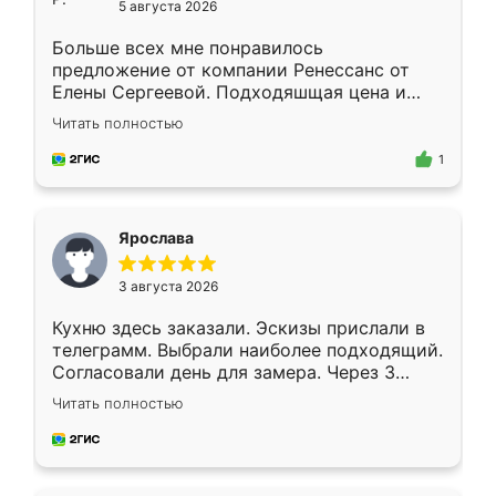
5 августа 2026
Больше всех мне понравилось
предложение от компании Ренессанс от
Елены Сергеевой. Подходяшщая цена и
короткие сроки изготовления. Приехавший
Читать полностью
для замера сотрудник Владислав
предложил по моему эскизу самый
1
подходящий вариант шкафа. Немного его
видоизменил, получилось даже лучше, чем
я хотела.
Ярослава
3 августа 2026
Кухню здесь заказали. Эскизы прислали в
телеграмм. Выбрали наиболее подходящий.
Согласовали день для замера. Через 3
недели кухня была уже готова. Остались
Читать полностью
довольны работой. Спасибо Ренессанс
мебель за качественную работу!