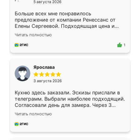
5 августа 2026
Больше всех мне понравилось
предложение от компании Ренессанс от
Елены Сергеевой. Подходяшщая цена и
короткие сроки изготовления. Приехавший
Читать полностью
для замера сотрудник Владислав
предложил по моему эскизу самый
1
подходящий вариант шкафа. Немного его
видоизменил, получилось даже лучше, чем
я хотела.
Ярослава
3 августа 2026
Кухню здесь заказали. Эскизы прислали в
телеграмм. Выбрали наиболее подходящий.
Согласовали день для замера. Через 3
недели кухня была уже готова. Остались
Читать полностью
довольны работой. Спасибо Ренессанс
мебель за качественную работу!