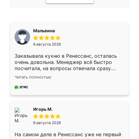
Мальвина
6 августа 2026
Заказывала кухню в Ренессанс, осталась
очень довольна. Менеджер всё быстро
посчитала, на вопросы отвечала сразу.
Замерщик приехал в субботу, подошёл к
Читать полностью
делу со всей ответственностью. Собрали
за день, ребята работали аккуратно, даже
пыли почти не было. Качество отличное,
ящики ходят плавно, ничего не скрипит.
Всё подошло как влитое.
Игорь М.
6 августа 2026
На самом деле в Ренессанс уже не первый