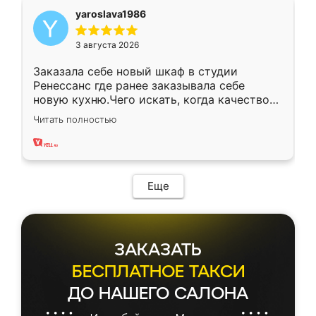
yaroslava1986
3 августа 2026
Заказала себе новый шкаф в студии
Ренессанс где ранее заказывала себе
новую кухню.Чего искать, когда качеством
вполне довольна. Служит кухня уже почти
Читать полностью
два года, нареканий нет.
Еще
ЗАКАЗАТЬ
БЕСПЛАТНОЕ ТАКСИ
ДО НАШЕГО САЛОНА