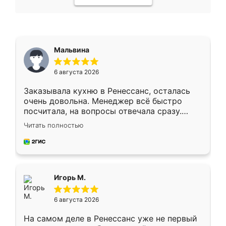
Мальвина
6 августа 2026
Заказывала кухню в Ренессанс, осталась
очень довольна. Менеджер всё быстро
посчитала, на вопросы отвечала сразу.
Замерщик приехал в субботу, подошёл к
Читать полностью
делу со всей ответственностью. Собрали
за день, ребята работали аккуратно, даже
пыли почти не было. Качество отличное,
ящики ходят плавно, ничего не скрипит.
Всё подошло как влитое.
Игорь М.
6 августа 2026
На самом деле в Ренессанс уже не первый