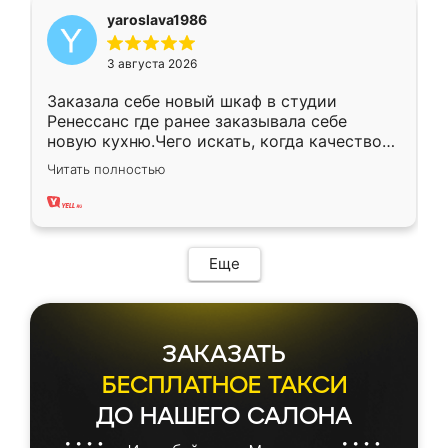
yaroslava1986
3 августа 2026
Заказала себе новый шкаф в студии
Ренессанс где ранее заказывала себе
новую кухню.Чего искать, когда качеством
вполне довольна. Служит кухня уже почти
Читать полностью
два года, нареканий нет.
Еще
ЗАКАЗАТЬ
БЕСПЛАТНОЕ ТАКСИ
ДО НАШЕГО САЛОНА