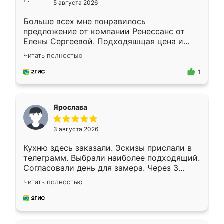
5 августа 2026
Больше всех мне понравилось
предложение от компании Ренессанс от
Елены Сергеевой. Подходяшщая цена и
короткие сроки изготовления. Приехавший
Читать полностью
для замера сотрудник Владислав
предложил по моему эскизу самый
1
подходящий вариант шкафа. Немного его
видоизменил, получилось даже лучше, чем
я хотела.
Ярослава
3 августа 2026
Кухню здесь заказали. Эскизы прислали в
телеграмм. Выбрали наиболее подходящий.
Согласовали день для замера. Через 3
недели кухня была уже готова. Остались
Читать полностью
довольны работой. Спасибо Ренессанс
мебель за качественную работу!