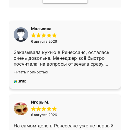
Мальвина
6 августа 2026
Заказывала кухню в Ренессанс, осталась
очень довольна. Менеджер всё быстро
посчитала, на вопросы отвечала сразу.
Замерщик приехал в субботу, подошёл к
Читать полностью
делу со всей ответственностью. Собрали
за день, ребята работали аккуратно, даже
пыли почти не было. Качество отличное,
ящики ходят плавно, ничего не скрипит.
Всё подошло как влитое.
Игорь М.
6 августа 2026
На самом деле в Ренессанс уже не первый