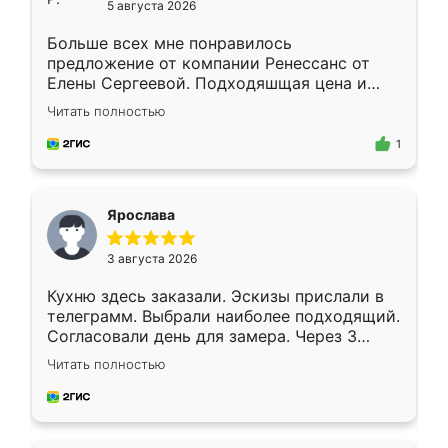
5 августа 2026
Больше всех мне понравилось
предложение от компании Ренессанс от
Елены Сергеевой. Подходяшщая цена и
короткие сроки изготовления. Приехавший
Читать полностью
для замера сотрудник Владислав
предложил по моему эскизу самый
1
подходящий вариант шкафа. Немного его
видоизменил, получилось даже лучше, чем
я хотела.
Ярослава
3 августа 2026
Кухню здесь заказали. Эскизы прислали в
телеграмм. Выбрали наиболее подходящий.
Согласовали день для замера. Через 3
недели кухня была уже готова. Остались
Читать полностью
довольны работой. Спасибо Ренессанс
мебель за качественную работу!