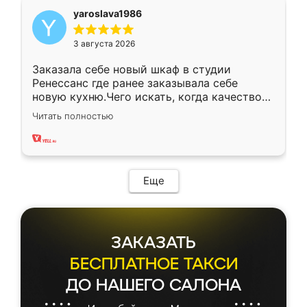
yaroslava1986
3 августа 2026
Заказала себе новый шкаф в студии
Ренессанс где ранее заказывала себе
новую кухню.Чего искать, когда качеством
вполне довольна. Служит кухня уже почти
Читать полностью
два года, нареканий нет.
Еще
ЗАКАЗАТЬ
БЕСПЛАТНОЕ ТАКСИ
ДО НАШЕГО САЛОНА