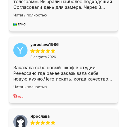
телеграмм. Выбрали наиболее подходящий.
Согласовали день для замера. Через 3
недели кухня была уже готова. Остались
Читать полностью
довольны работой. Спасибо Ренессанс
мебель за качественную работу!
yaroslava1986
3 августа 2026
Заказала себе новый шкаф в студии
Ренессанс где ранее заказывала себе
новую кухню.Чего искать, когда качеством
вполне довольна. Служит кухня уже почти
Читать полностью
два года, нареканий нет.
Ярослава