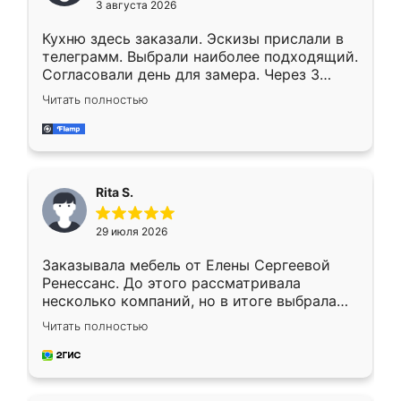
3 августа 2026
Кухню здесь заказали. Эскизы прислали в
телеграмм. Выбрали наиболее подходящий.
Согласовали день для замера. Через 3
недели кухня была уже готова. Остались
Читать полностью
довольны работой. Спасибо Ренессанс
мебель за качественную работу!
Rita S.
29 июля 2026
Заказывала мебель от Елены Сергеевой
Ренессанс. До этого рассматривала
несколько компаний, но в итоге выбрала
эту. Сначала обговорили условия, потом
Читать полностью
приехал замерщик, всё спокойно объяснил
и снял размеры. Изготовили в срок, с
доставкой тоже никаких проблем не
возникло. Сборку выполнили аккуратно,