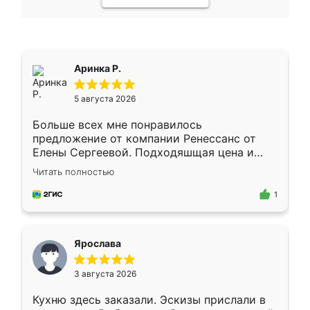
Аринка Р.
5 августа 2026
Больше всех мне понравилось
предложение от компании Ренессанс от
Елены Сергеевой. Подходяшщая цена и
короткие сроки изготовления. Приехавший
Читать полностью
для замера сотрудник Владислав
предложил по моему эскизу самый
1
подходящий вариант шкафа. Немного его
видоизменил, получилось даже лучше, чем
я хотела.
Ярослава
3 августа 2026
Кухню здесь заказали. Эскизы прислали в