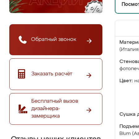
Посмот
Обратный звонок
Матери
(Италия
Стенова
фотопе
Заказать расчёт
Цвет:
н
Бесплатный вызов
дизайнера-
Сушка д
замерщика
Подъем
Blum (А