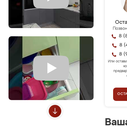
Оста
Позвон
8 (
8 (
8 (
Или оставь
ко
предвар
ОСТ
Ваша