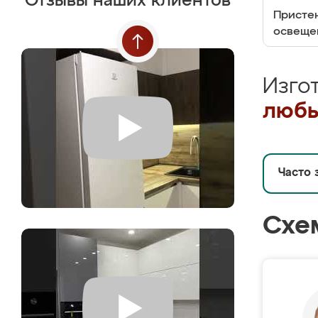
Отзывы наших клиентов
Пристен
освеще
Изго
любы
Часто 
Схе