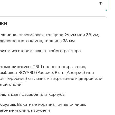
▼
ики
лешница:
пластиковая, толщина 26 мм или 38 мм;
скусственного камня, толщина 38 мм
риты:
изготовим кухню любого размера
тные системы :
ПВШ полного открывания,
ембоксы BOYARD (Россия), Blum (Австрия) или
ich (Германия) с плавным закрыванием дверок или
этой опции
ль:
в цвет фасадов или корпуса
ссуары:
Выкатные корзины, бутылочницы,
ебные уголки, карусели