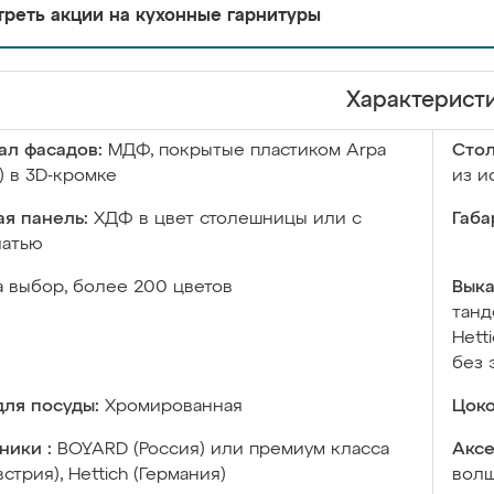
реть акции на кухонные гарнитуры
Характерист
ал фасадов:
МДФ, покрытые пластиком Arpa
Сто
) в 3D-кромке
из и
я панель:
ХДФ в цвет столешницы или с
Габа
чатью
а выбор, более 200 цветов
Выка
танд
Hett
без 
ля посуды:
Хромированная
Цоко
ники :
BOYARD (Россия) или премиум класса
Аксе
встрия), Hettich (Германия)
волш