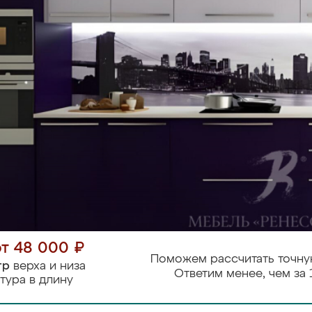
от 48 000 ₽
Поможем рассчитать точну
тр
верха и низа
Ответим менее, чем за 
тура в длину