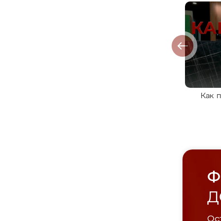
Как 
Ф
Д
Ост