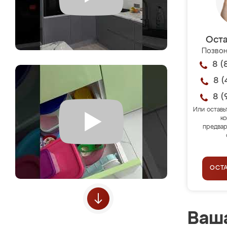
Оста
Позвон
8 (
8 (
8 (
Или оставь
ко
предвар
ОСТ
Ваша