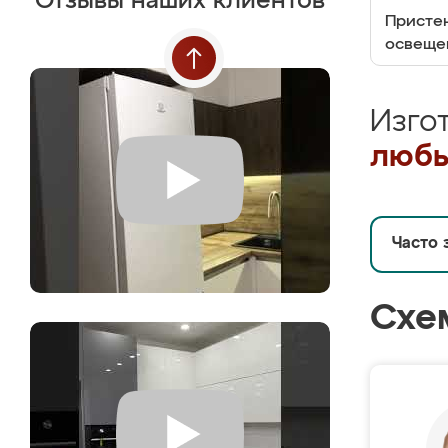
Отзывы наших клиентов
Пристен
освеще
Изго
любы
Часто 
Схе