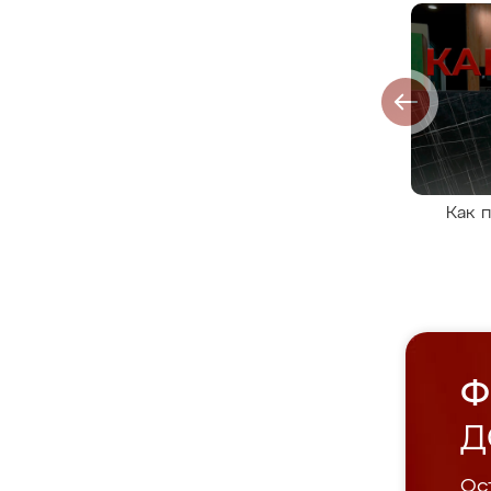
Как 
Ф
Д
Ост