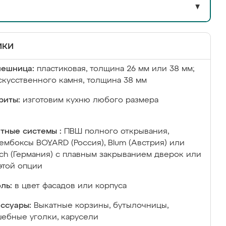
▼
ики
лешница:
пластиковая, толщина 26 мм или 38 мм;
скусственного камня, толщина 38 мм
риты:
изготовим кухню любого размера
тные системы :
ПВШ полного открывания,
ембоксы BOYARD (Россия), Blum (Австрия) или
ich (Германия) с плавным закрыванием дверок или
этой опции
ль:
в цвет фасадов или корпуса
ссуары:
Выкатные корзины, бутылочницы,
ебные уголки, карусели