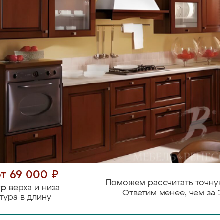
от 69 000 ₽
Поможем рассчитать точну
тр
верха и низа
Ответим менее, чем за 
тура в длину