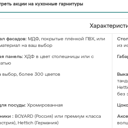
реть акции на кухонные гарнитуры
Характерист
ал фасадов:
МДФ, покрытые плёнкой ПВХ, или
Сто
материал на ваш выбор
из и
я панель:
ХДФ в цвет столешницы или с
Габа
чатью
а выбор, более 300 цветов
Выка
танд
Hett
без 
ля посуды:
Хромированная
Цоко
ники :
BOYARD (Россия) или премиум класса
Аксе
встрия), Hettich (Германия)
волш