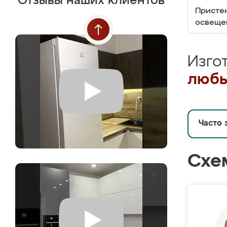
Отзывы наших клиентов
Пристен
освеще
Изго
любы
Часто 
Схе