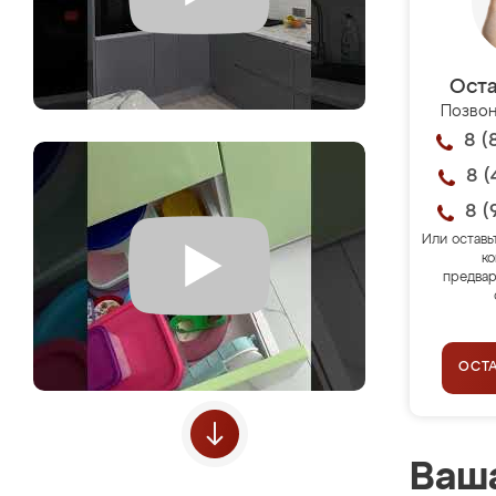
Оста
Позвон
8 (
8 (
8 (
Или оставь
ко
предвар
ОСТ
Ваша