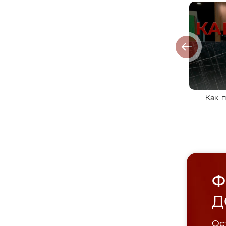
Как 
Ф
Д
Ост