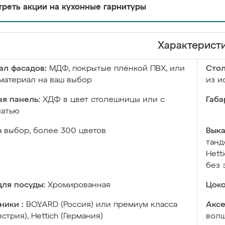
реть акции на кухонные гарнитуры
Характерист
ал фасадов:
МДФ, покрытые плёнкой ПВХ, или
Сто
материал на ваш выбор
из и
я панель:
ХДФ в цвет столешницы или с
Габа
чатью
а выбор, более 300 цветов
Выка
танд
Hett
без 
ля посуды:
Хромированная
Цоко
ники :
BOYARD (Россия) или премиум класса
Аксе
встрия), Hettich (Германия)
волш