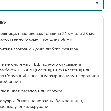
▼
ики
лешница:
пластиковая, толщина 26 мм или 38 мм;
скусственного камня, толщина 38 мм
риты:
изготовим кухню любого размера
тные системы :
ПВШ полного открывания,
ембоксы BOYARD (Россия), Blum (Австрия) или
ich (Германия) с плавным закрыванием дверок или
этой опции
ль:
в цвет фасадов или корпуса
ссуары:
Выкатные корзины, бутылочницы,
ебные уголки, карусели