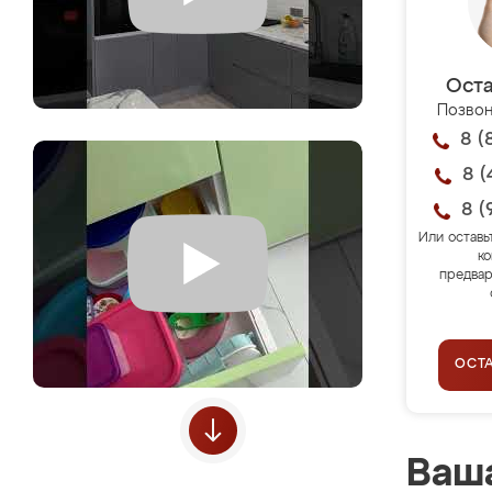
Оста
Позвон
8 (
8 (
8 (
Или оставь
ко
предвар
ОСТ
Ваша