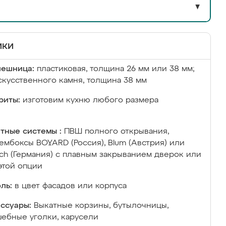
▼
ики
лешница:
пластиковая, толщина 26 мм или 38 мм;
скусственного камня, толщина 38 мм
риты:
изготовим кухню любого размера
тные системы :
ПВШ полного открывания,
ембоксы BOYARD (Россия), Blum (Австрия) или
ich (Германия) с плавным закрыванием дверок или
этой опции
ль:
в цвет фасадов или корпуса
ссуары:
Выкатные корзины, бутылочницы,
ебные уголки, карусели