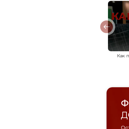
Как 
Ф
Д
Ост