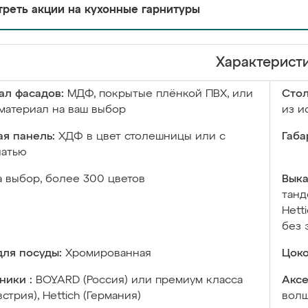
реть акции на кухонные гарнитуры
Характерист
ал фасадов:
МДФ, покрытые плёнкой ПВХ, или
Сто
материал на ваш выбор
из и
я панель:
ХДФ в цвет столешницы или с
Габа
чатью
а выбор, более 300 цветов
Выка
танд
Hett
без 
ля посуды:
Хромированная
Цоко
ники :
BOYARD (Россия) или премиум класса
Аксе
встрия), Hettich (Германия)
волш