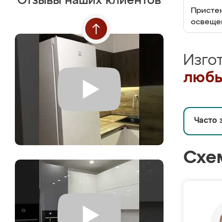
Отзывы наших клиентов
Пристен
освеще
Изго
любы
Часто 
Схе