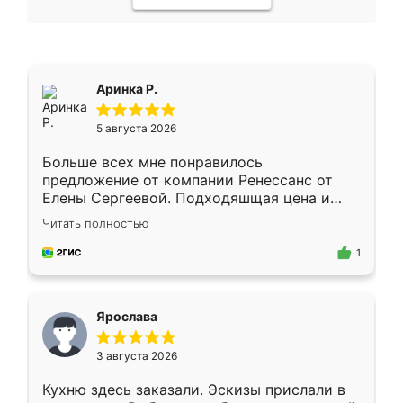
Аринка Р.
5 августа 2026
Больше всех мне понравилось
предложение от компании Ренессанс от
Елены Сергеевой. Подходяшщая цена и
короткие сроки изготовления. Приехавший
Читать полностью
для замера сотрудник Владислав
предложил по моему эскизу самый
1
подходящий вариант шкафа. Немного его
видоизменил, получилось даже лучше, чем
я хотела.
Ярослава
3 августа 2026
Кухню здесь заказали. Эскизы прислали в