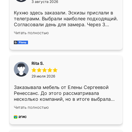
3 августа 2026
Кухню здесь заказали. Эскизы прислали в
телеграмм. Выбрали наиболее подходящий.
Согласовали день для замера. Через 3
недели кухня была уже готова. Остались
Читать полностью
довольны работой. Спасибо Ренессанс
мебель за качественную работу!
Rita S.
29 июля 2026
Заказывала мебель от Елены Сергеевой
Ренессанс. До этого рассматривала
несколько компаний, но в итоге выбрала
эту. Сначала обговорили условия, потом
Читать полностью
приехал замерщик, всё спокойно объяснил
и снял размеры. Изготовили в срок, с
доставкой тоже никаких проблем не
возникло. Сборку выполнили аккуратно,