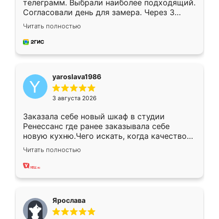
телеграмм. Выбрали наиболее подходящий.
Согласовали день для замера. Через 3
недели кухня была уже готова. Остались
Читать полностью
довольны работой. Спасибо Ренессанс
мебель за качественную работу!
yaroslava1986
3 августа 2026
Заказала себе новый шкаф в студии
Ренессанс где ранее заказывала себе
новую кухню.Чего искать, когда качеством
вполне довольна. Служит кухня уже почти
Читать полностью
два года, нареканий нет.
Ярослава