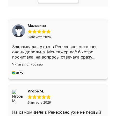
Мальвина
6 августа 2026
Заказывала кухню в Ренессанс, осталась
очень довольна. Менеджер всё быстро
посчитала, на вопросы отвечала сразу.
Замерщик приехал в субботу, подошёл к
Читать полностью
делу со всей ответственностью. Собрали
за день, ребята работали аккуратно, даже
пыли почти не было. Качество отличное,
ящики ходят плавно, ничего не скрипит.
Всё подошло как влитое.
Игорь М.
6 августа 2026
На самом деле в Ренессанс уже не первый