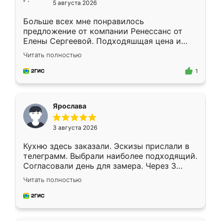
5 августа 2026
Больше всех мне понравилось
предложение от компании Ренессанс от
Елены Сергеевой. Подходяшщая цена и
короткие сроки изготовления. Приехавший
Читать полностью
для замера сотрудник Владислав
предложил по моему эскизу самый
1
подходящий вариант шкафа. Немного его
видоизменил, получилось даже лучше, чем
я хотела.
Ярослава
3 августа 2026
Кухню здесь заказали. Эскизы прислали в
телеграмм. Выбрали наиболее подходящий.
Согласовали день для замера. Через 3
недели кухня была уже готова. Остались
Читать полностью
довольны работой. Спасибо Ренессанс
мебель за качественную работу!