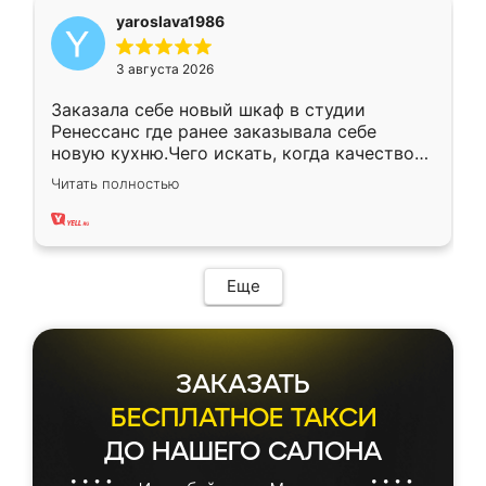
yaroslava1986
3 августа 2026
Заказала себе новый шкаф в студии
Ренессанс где ранее заказывала себе
новую кухню.Чего искать, когда качеством
вполне довольна. Служит кухня уже почти
Читать полностью
два года, нареканий нет.
Еще
ЗАКАЗАТЬ
БЕСПЛАТНОЕ ТАКСИ
ДО НАШЕГО САЛОНА