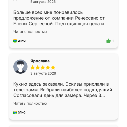
5 августа 2026
Больше всех мне понравилось
предложение от компании Ренессанс от
Елены Сергеевой. Подходяшщая цена и
короткие сроки изготовления. Приехавший
Читать полностью
для замера сотрудник Владислав
предложил по моему эскизу самый
1
подходящий вариант шкафа. Немного его
видоизменил, получилось даже лучше, чем
я хотела.
Ярослава
3 августа 2026
Кухню здесь заказали. Эскизы прислали в
телеграмм. Выбрали наиболее подходящий.
Согласовали день для замера. Через 3
недели кухня была уже готова. Остались
Читать полностью
довольны работой. Спасибо Ренессанс
мебель за качественную работу!