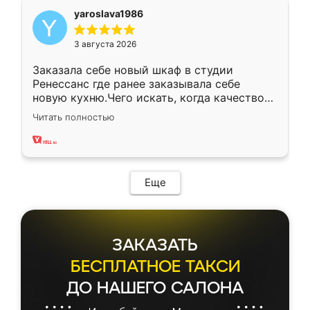
yaroslava1986
3 августа 2026
Заказала себе новый шкаф в студии
Ренессанс где ранее заказывала себе
новую кухню.Чего искать, когда качеством
вполне довольна. Служит кухня уже почти
Читать полностью
два года, нареканий нет.
Еще
ЗАКАЗАТЬ
БЕСПЛАТНОЕ ТАКСИ
ДО НАШЕГО САЛОНА