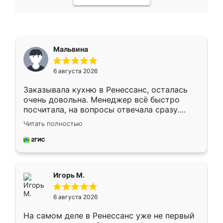
Мальвина
6 августа 2026
Заказывала кухню в Ренессанс, осталась
очень довольна. Менеджер всё быстро
посчитала, на вопросы отвечала сразу.
Замерщик приехал в субботу, подошёл к
Читать полностью
делу со всей ответственностью. Собрали
за день, ребята работали аккуратно, даже
пыли почти не было. Качество отличное,
ящики ходят плавно, ничего не скрипит.
Всё подошло как влитое.
Игорь М.
6 августа 2026
На самом деле в Ренессанс уже не первый