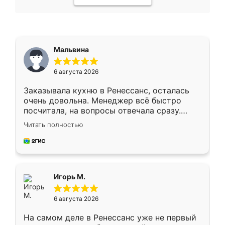
Мальвина
6 августа 2026
Заказывала кухню в Ренессанс, осталась
очень довольна. Менеджер всё быстро
посчитала, на вопросы отвечала сразу.
Замерщик приехал в субботу, подошёл к
Читать полностью
делу со всей ответственностью. Собрали
за день, ребята работали аккуратно, даже
пыли почти не было. Качество отличное,
ящики ходят плавно, ничего не скрипит.
Всё подошло как влитое.
Игорь М.
6 августа 2026
На самом деле в Ренессанс уже не первый