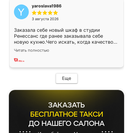
yaroslava1986
3 августа 2026
Заказала себе новый шкаф в студии
Ренессанс где ранее заказывала себе
новую кухню.Чего искать, когда качеством
вполне довольна. Служит кухня уже почти
Читать полностью
два года, нареканий нет.
Еще
ЗАКАЗАТЬ
БЕСПЛАТНОЕ ТАКСИ
ДО НАШЕГО САЛОНА