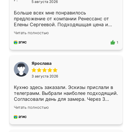
5 августа 2026
Больше всех мне понравилось
предложение от компании Ренессанс от
Елены Сергеевой. Подходяшщая цена и
короткие сроки изготовления. Приехавший
Читать полностью
для замера сотрудник Владислав
предложил по моему эскизу самый
1
подходящий вариант шкафа. Немного его
видоизменил, получилось даже лучше, чем
я хотела.
Ярослава
3 августа 2026
Кухню здесь заказали. Эскизы прислали в
телеграмм. Выбрали наиболее подходящий.
Согласовали день для замера. Через 3
недели кухня была уже готова. Остались
Читать полностью
довольны работой. Спасибо Ренессанс
мебель за качественную работу!