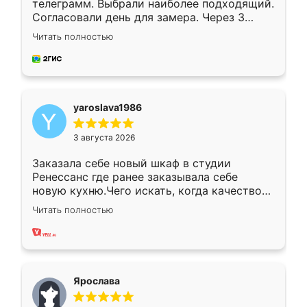
телеграмм. Выбрали наиболее подходящий.
Согласовали день для замера. Через 3
недели кухня была уже готова. Остались
Читать полностью
довольны работой. Спасибо Ренессанс
мебель за качественную работу!
yaroslava1986
3 августа 2026
Заказала себе новый шкаф в студии
Ренессанс где ранее заказывала себе
новую кухню.Чего искать, когда качеством
вполне довольна. Служит кухня уже почти
Читать полностью
два года, нареканий нет.
Ярослава