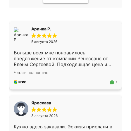
Аринка Р.
5 августа 2026
Больше всех мне понравилось
предложение от компании Ренессанс от
Елены Сергеевой. Подходяшщая цена и
короткие сроки изготовления. Приехавший
Читать полностью
для замера сотрудник Владислав
предложил по моему эскизу самый
1
подходящий вариант шкафа. Немного его
видоизменил, получилось даже лучше, чем
я хотела.
Ярослава
3 августа 2026
Кухню здесь заказали. Эскизы прислали в