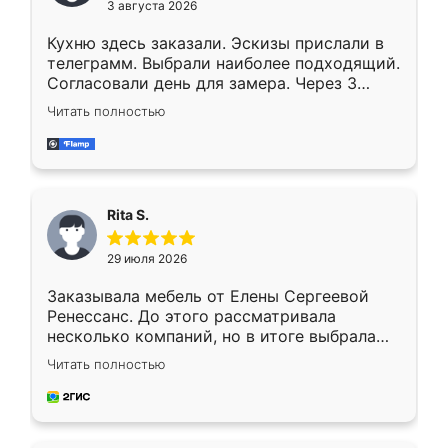
3 августа 2026
Кухню здесь заказали. Эскизы прислали в
телеграмм. Выбрали наиболее подходящий.
Согласовали день для замера. Через 3
недели кухня была уже готова. Остались
Читать полностью
довольны работой. Спасибо Ренессанс
мебель за качественную работу!
Rita S.
29 июля 2026
Заказывала мебель от Елены Сергеевой
Ренессанс. До этого рассматривала
несколько компаний, но в итоге выбрала
эту. Сначала обговорили условия, потом
Читать полностью
приехал замерщик, всё спокойно объяснил
и снял размеры. Изготовили в срок, с
доставкой тоже никаких проблем не
возникло. Сборку выполнили аккуратно,