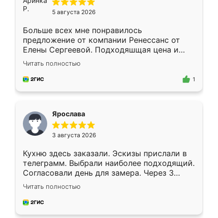
5 августа 2026
Больше всех мне понравилось
предложение от компании Ренессанс от
Елены Сергеевой. Подходяшщая цена и
короткие сроки изготовления. Приехавший
Читать полностью
для замера сотрудник Владислав
предложил по моему эскизу самый
1
подходящий вариант шкафа. Немного его
видоизменил, получилось даже лучше, чем
я хотела.
Ярослава
3 августа 2026
Кухню здесь заказали. Эскизы прислали в
телеграмм. Выбрали наиболее подходящий.
Согласовали день для замера. Через 3
недели кухня была уже готова. Остались
Читать полностью
довольны работой. Спасибо Ренессанс
мебель за качественную работу!