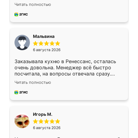
Ждал меньше месяца, сборщик с прямыми
Читать полностью
руками. По цене вышло адекватно.
Рекомендую!
Мальвина
6 августа 2026
Заказывала кухню в Ренессанс, осталась
очень довольна. Менеджер всё быстро
посчитала, на вопросы отвечала сразу.
Замерщик приехал в субботу, подошёл к
Читать полностью
делу со всей ответственностью. Собрали
за день, ребята работали аккуратно, даже
пыли почти не было. Качество отличное,
ящики ходят плавно, ничего не скрипит.
Всё подошло как влитое.
Игорь М.
6 августа 2026