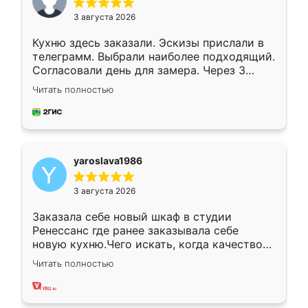
3 августа 2026
Кухню здесь заказали. Эскизы прислали в
телеграмм. Выбрали наиболее подходящий.
Согласовали день для замера. Через 3
недели кухня была уже готова. Остались
Читать полностью
довольны работой. Спасибо Ренессанс
мебель за качественную работу!
yaroslava1986
3 августа 2026
Заказала себе новый шкаф в студии
Ренессанс где ранее заказывала себе
новую кухню.Чего искать, когда качеством
вполне довольна. Служит кухня уже почти
Читать полностью
два года, нареканий нет.