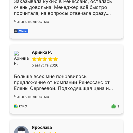
Заказывала кухню в Ренессанс, осталась
очень довольна. Менеджер всё быстро
посчитала, на вопросы отвечала сразу.
Замерщик приехал в субботу, подошёл к
Читать полностью
делу со всей ответственностью. Собрали
за день, ребята работали аккуратно, даже
пыли почти не было. Качество отличное,
ящики ходят плавно, ничего не скрипит.
Всё подошло как влитое.
Аринка Р.
5 августа 2026
Больше всех мне понравилось
предложение от компании Ренессанс от
Елены Сергеевой. Подходяшщая цена и
короткие сроки изготовления. Приехавший
Читать полностью
для замера сотрудник Владислав
предложил по моему эскизу самый
1
подходящий вариант шкафа. Немного его
видоизменил, получилось даже лучше, чем
я хотела.
Ярослава