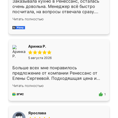
Заказывала кухню в Ренессанс, осталась
очень довольна. Менеджер всё быстро
посчитала, на вопросы отвечала сразу.
Замерщик приехал в субботу, подошёл к
Читать полностью
делу со всей ответственностью. Собрали
за день, ребята работали аккуратно, даже
пыли почти не было. Качество отличное,
ящики ходят плавно, ничего не скрипит.
Всё подошло как влитое.
Аринка Р.
5 августа 2026
Больше всех мне понравилось
предложение от компании Ренессанс от
Елены Сергеевой. Подходяшщая цена и
короткие сроки изготовления. Приехавший
Читать полностью
для замера сотрудник Владислав
предложил по моему эскизу самый
1
подходящий вариант шкафа. Немного его
видоизменил, получилось даже лучше, чем
я хотела.
Ярослава