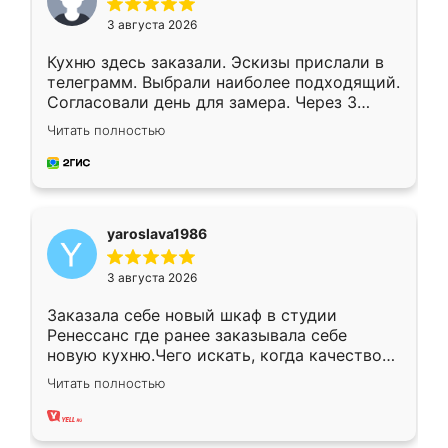
3 августа 2026
Кухню здесь заказали. Эскизы прислали в
телеграмм. Выбрали наиболее подходящий.
Согласовали день для замера. Через 3
недели кухня была уже готова. Остались
Читать полностью
довольны работой. Спасибо Ренессанс
мебель за качественную работу!
yaroslava1986
3 августа 2026
Заказала себе новый шкаф в студии
Ренессанс где ранее заказывала себе
новую кухню.Чего искать, когда качеством
вполне довольна. Служит кухня уже почти
Читать полностью
два года, нареканий нет.