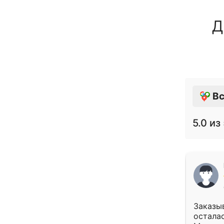
Д
Вс
5.0
из 
Заказыв
осталас