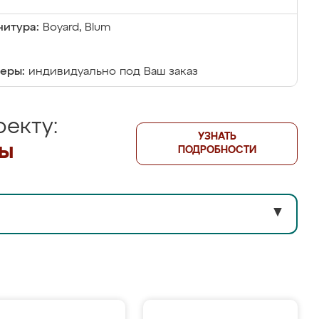
итура:
Boyard, Blum
еры:
индивидуально под Ваш заказ
екту:
УЗНАТЬ
лы
ПОДРОБНОСТИ
▼