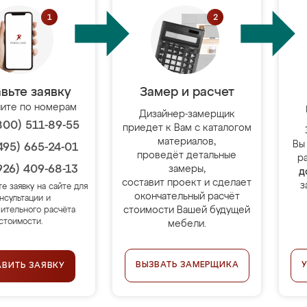
вьте заявку
Замер и расчет
ите по номерам
Дизайнер-замерщик
800) 511-89-55
приедет к Вам с каталогом
материалов,
Вы
495) 665-24-01
проведёт детальные
р
926) 409-68-13
замеры,
д
составит проект и сделает
з
те заявку на сайте для
окончательный расчёт
нсультации и
стоимости Вашей будущей
ительного расчёта
стоимости.
мебели.
ВЫЗВАТЬ ЗАМЕРЩИКА
АВИТЬ ЗАЯВКУ