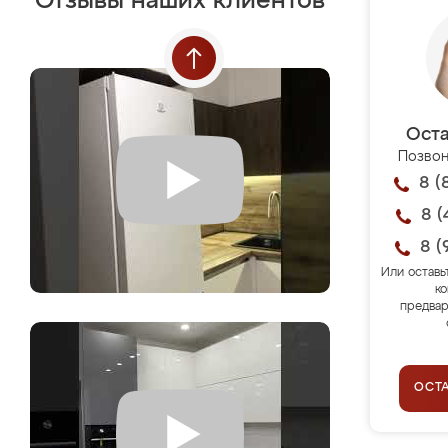
Отзывы наших клиентов
Оста
Позвон
8 (
8 (
8 (
Или оставь
ко
предвар
ОСТ