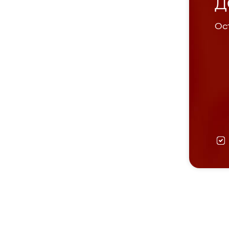
Д
Ост