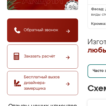
Фасад:
виды ст
Кромка
Обратный звонок
Изго
любы
Заказать расчёт
Часто 
Бесплатный вызов
дизайнера-
Схе
замерщика