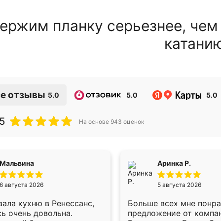
ержим планку серьезнее, чем
катани
е отзывы
5.0
5.0
5.0
5
На основе
943
оценок
Мальвина
Аринка Р.
6 августа 2026
5 августа 2026
ала кухню в Ренессанс,
Больше всех мне понр
ь очень довольна.
предложение от компа