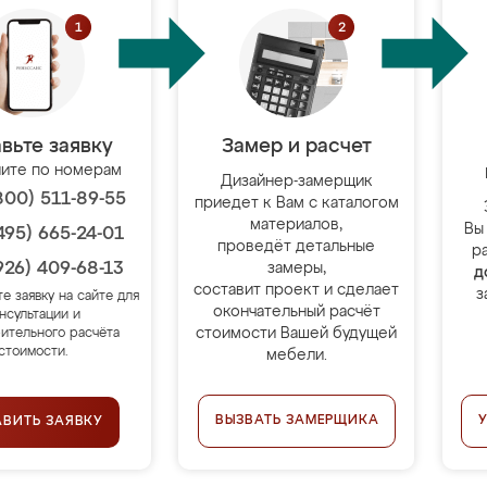
вьте заявку
Замер и расчет
ите по номерам
Дизайнер-замерщик
800) 511-89-55
приедет к Вам с каталогом
материалов,
Вы
495) 665-24-01
проведёт детальные
р
926) 409-68-13
замеры,
д
составит проект и сделает
з
те заявку на сайте для
окончательный расчёт
нсультации и
стоимости Вашей будущей
ительного расчёта
стоимости.
мебели.
ВЫЗВАТЬ ЗАМЕРЩИКА
АВИТЬ ЗАЯВКУ