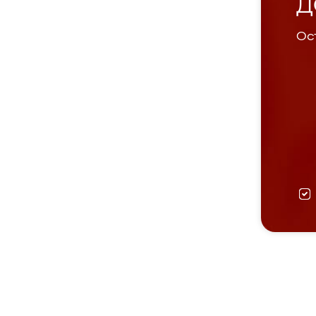
Д
Ост