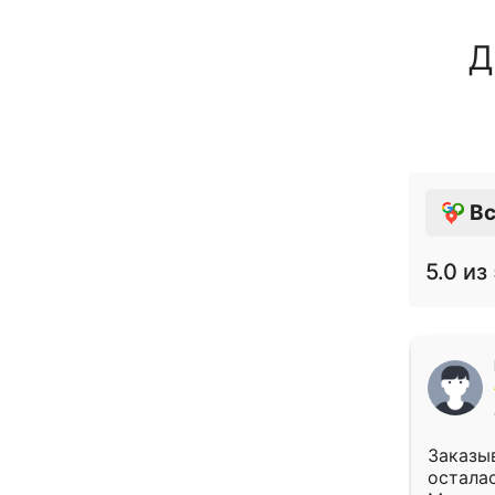
Д
Вс
5.0
из 
Заказыв
осталас