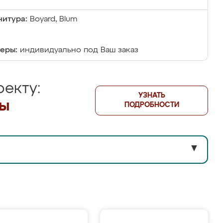
итура:
Boyard, Blum
еры:
индивидуально под Ваш заказ
екту:
УЗНАТЬ
лы
ПОДРОБНОСТИ
▼