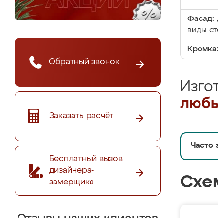
Фасад:
виды ст
Кромка
Обратный звонок
Изго
любы
Заказать расчёт
Часто 
Бесплатный вызов
дизайнера-
Схе
замерщика