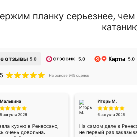
ержим планку серьезнее, чем
катани
е отзывы
5.0
5.0
5.0
5
На основе
945
оценок
Мальвина
Игорь М.
6 августа 2026
6 августа 2026
ала кухню в Ренессанс,
На самом деле в Ренес
ь очень довольна.
не первый раз заказыв