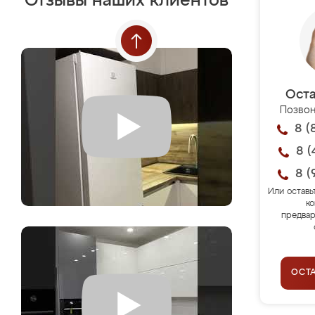
Отзывы наших клиентов
Оста
Позвон
8 (
8 (
8 (
Или оставь
ко
предвар
ОСТ