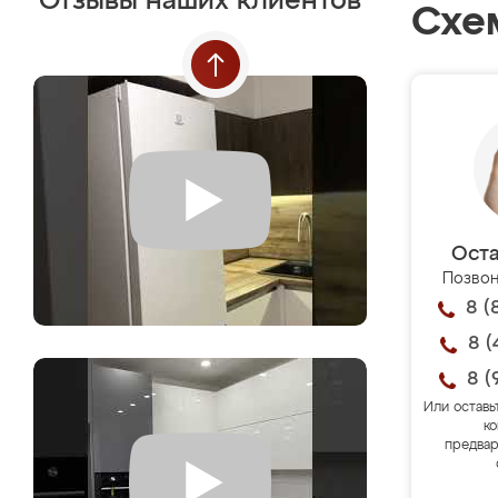
Отзывы наших клиентов
Схе
Оста
Позвон
8 (
8 (
8 (
Или оставь
ко
предвар