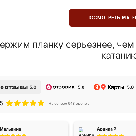
ПОСМОТРЕТЬ МАТ
ержим планку серьезнее, чем
катани
е отзывы
5.0
5.0
5.0
5
На основе
943
оценок
Мальвина
Аринка Р.