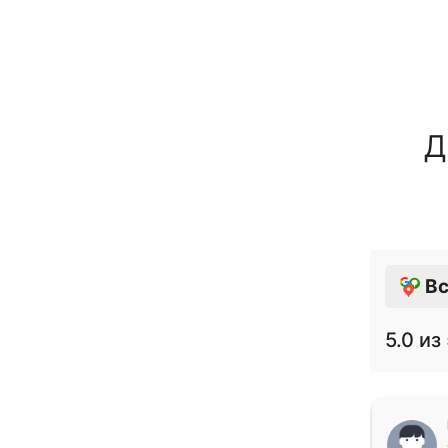
Д
Вс
5.0
из 