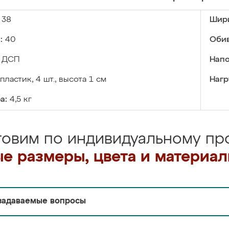
38
Шир
:
40
Обив
ДСП
Напо
пластик, 4 шт., высота 1 см
Нагр
а:
4,5 кг
товим по индивидуальному про
е размеры, цвета и материа
задаваемые вопросы