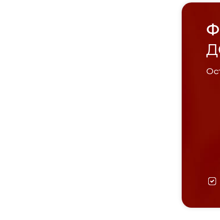
Ф
Д
Ост