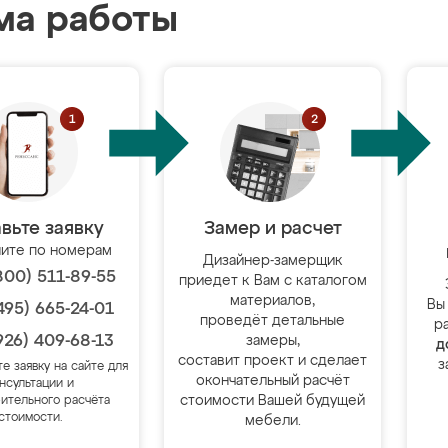
ма работы
вьте заявку
Замер и расчет
ите по номерам
Дизайнер-замерщик
800) 511-89-55
приедет к Вам с каталогом
материалов,
Вы
495) 665-24-01
проведёт детальные
р
926) 409-68-13
замеры,
д
составит проект и сделает
з
те заявку на сайте для
окончательный расчёт
нсультации и
стоимости Вашей будущей
ительного расчёта
стоимости.
мебели.