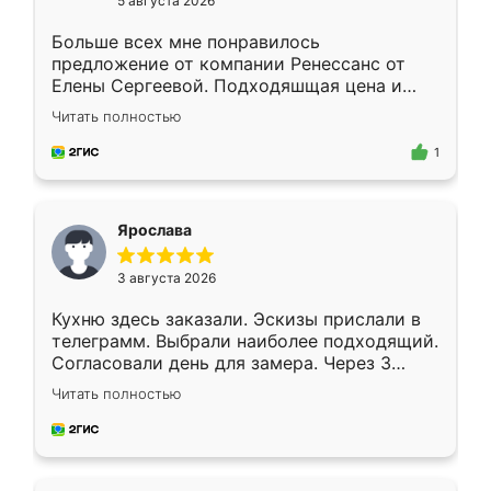
5 августа 2026
Больше всех мне понравилось
предложение от компании Ренессанс от
Елены Сергеевой. Подходяшщая цена и
короткие сроки изготовления. Приехавший
Читать полностью
для замера сотрудник Владислав
предложил по моему эскизу самый
1
подходящий вариант шкафа. Немного его
видоизменил, получилось даже лучше, чем
я хотела.
Ярослава
3 августа 2026
Кухню здесь заказали. Эскизы прислали в
телеграмм. Выбрали наиболее подходящий.
Согласовали день для замера. Через 3
недели кухня была уже готова. Остались
Читать полностью
довольны работой. Спасибо Ренессанс
мебель за качественную работу!