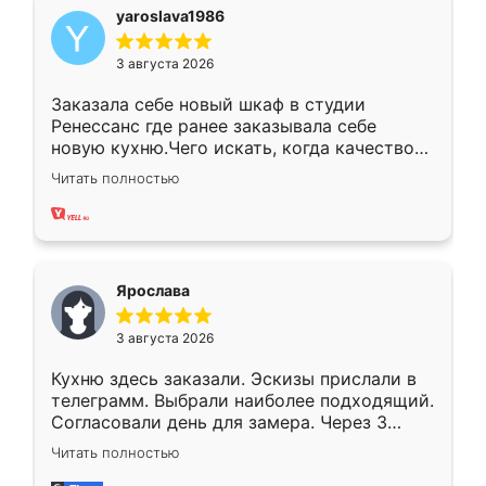
yaroslava1986
3 августа 2026
Заказала себе новый шкаф в студии
Ренессанс где ранее заказывала себе
новую кухню.Чего искать, когда качеством
вполне довольна. Служит кухня уже почти
Читать полностью
два года, нареканий нет.
Ярослава
3 августа 2026
Кухню здесь заказали. Эскизы прислали в
телеграмм. Выбрали наиболее подходящий.
Согласовали день для замера. Через 3
недели кухня была уже готова. Остались
Читать полностью
довольны работой. Спасибо Ренессанс