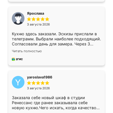
подходящий вариант шкафа. Немного его
видоизменил, получилось даже лучше, чем
я хотела.
Ярослава
3 августа 2026
Кухню здесь заказали. Эскизы прислали в
телеграмм. Выбрали наиболее подходящий.
Согласовали день для замера. Через 3
недели кухня была уже готова. Остались
Читать полностью
довольны работой. Спасибо Ренессанс
мебель за качественную работу!
yaroslava1986
3 августа 2026
Заказала себе новый шкаф в студии
Ренессанс где ранее заказывала себе
новую кухню.Чего искать, когда качеством
вполне довольна. Служит кухня уже почти