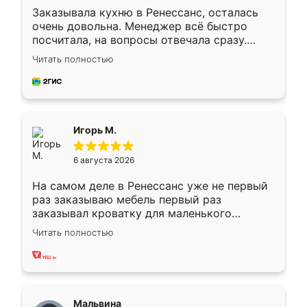
Заказывала кухню в Ренессанс, осталась
очень довольна. Менеджер всё быстро
посчитала, на вопросы отвечала сразу.
Замерщик приехал в субботу, подошёл к
Читать полностью
делу со всей ответственностью. Собрали
за день, ребята работали аккуратно, даже
пыли почти не было. Качество отличное,
ящики ходят плавно, ничего не скрипит.
Всё подошло как влитое.
Игорь М.
6 августа 2026
На самом деле в Ренессанс уже не первый
раз заказываю мебель первый раз
заказывал кроватку для маленького
ребёнка при его рождении ,во второй раз
Читать полностью
заказал шкаф-купе. По качеству очень
хорошее сборка достаточно быстрая,
также адекватные цены. До этого
сравнивал с разными конкурентами в этом
сегменте ,выбор у конкурентов куда
Мальвина