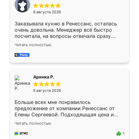
меньше, здесь же он более разнообразный.
Мне нравится ,если что-то потребуется из
6 августа 2026
мебели буду заказывать только здесь.
Заказывала кухню в Ренессанс, осталась
очень довольна. Менеджер всё быстро
посчитала, на вопросы отвечала сразу.
Замерщик приехал в субботу, подошёл к
Читать полностью
делу со всей ответственностью. Собрали
за день, ребята работали аккуратно, даже
пыли почти не было. Качество отличное,
ящики ходят плавно, ничего не скрипит.
Всё подошло как влитое.
Аринка Р.
5 августа 2026
Больше всех мне понравилось
предложение от компании Ренессанс от
Елены Сергеевой. Подходяшщая цена и
короткие сроки изготовления. Приехавший
Читать полностью
для замера сотрудник Владислав
предложил по моему эскизу самый
1