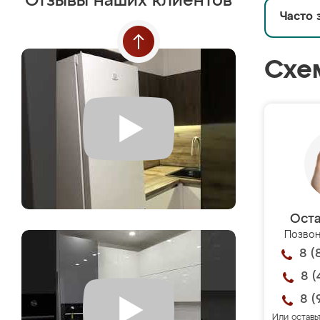
Отзывы наших клиентов
Часто 
Схе
Оста
Позвон
8 (
8 (
8 (
Или оставь