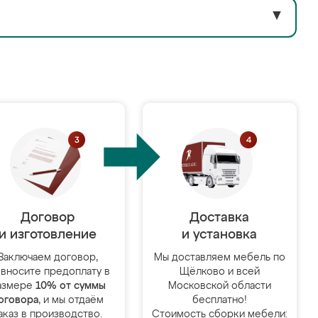
▼
Договор
Доставка
и изготовление
и установка
Заключаем договор,
Мы доставляем мебель по
 вносите предоплату в
Щёлково и всей
азмере
10% от суммы
Московской области
оговора
, и мы отдаём
бесплатно!
аказ в производство.
Стоимость сборки мебели: