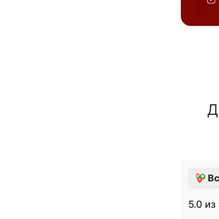
Д
Вс
5.0
из 