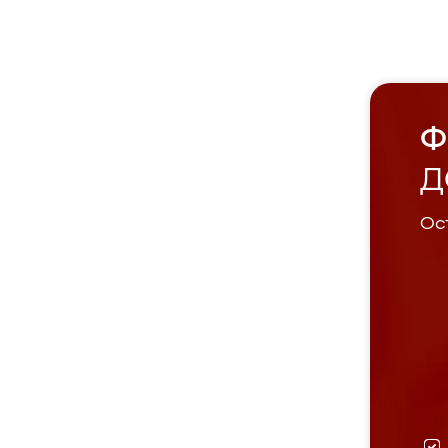
Ф
Д
Ост