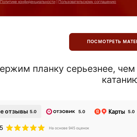
Политике конфиденциальности
|
Пользовательскому соглашению
ПОСМОТРЕТЬ МАТ
ержим планку серьезнее, чем
катани
е отзывы
5.0
5.0
5.0
5
На основе
945
оценок