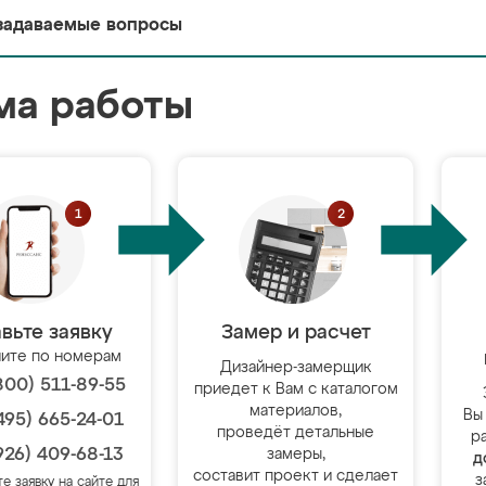
задаваемые вопросы
ма работы
вьте заявку
Замер и расчет
ите по номерам
Дизайнер-замерщик
800) 511-89-55
приедет к Вам с каталогом
материалов,
Вы
495) 665-24-01
проведёт детальные
р
926) 409-68-13
замеры,
д
составит проект и сделает
з
те заявку на сайте для