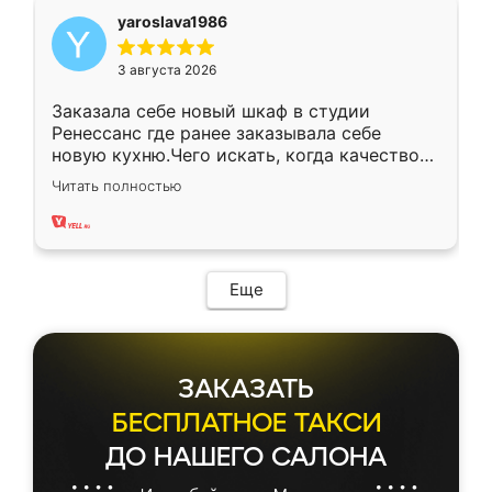
yaroslava1986
3 августа 2026
Заказала себе новый шкаф в студии
Ренессанс где ранее заказывала себе
новую кухню.Чего искать, когда качеством
вполне довольна. Служит кухня уже почти
Читать полностью
два года, нареканий нет.
Еще
ЗАКАЗАТЬ
БЕСПЛАТНОЕ ТАКСИ
ДО НАШЕГО САЛОНА