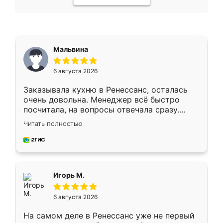
Мальвина
6 августа 2026
Заказывала кухню в Ренессанс, осталась
очень довольна. Менеджер всё быстро
посчитала, на вопросы отвечала сразу.
Замерщик приехал в субботу, подошёл к
Читать полностью
делу со всей ответственностью. Собрали
за день, ребята работали аккуратно, даже
пыли почти не было. Качество отличное,
ящики ходят плавно, ничего не скрипит.
Всё подошло как влитое.
Игорь М.
6 августа 2026
На самом деле в Ренессанс уже не первый