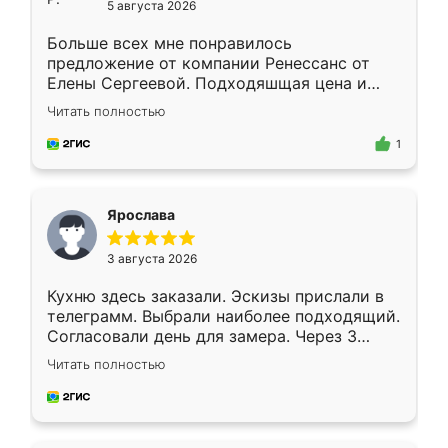
5 августа 2026
Больше всех мне понравилось
предложение от компании Ренессанс от
Елены Сергеевой. Подходяшщая цена и
короткие сроки изготовления. Приехавший
Читать полностью
для замера сотрудник Владислав
предложил по моему эскизу самый
1
подходящий вариант шкафа. Немного его
видоизменил, получилось даже лучше, чем
я хотела.
Ярослава
3 августа 2026
Кухню здесь заказали. Эскизы прислали в
телеграмм. Выбрали наиболее подходящий.
Согласовали день для замера. Через 3
недели кухня была уже готова. Остались
Читать полностью
довольны работой. Спасибо Ренессанс
мебель за качественную работу!