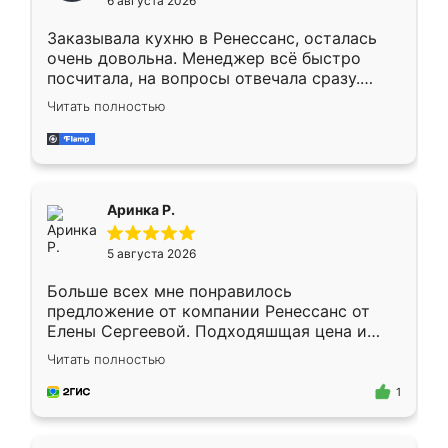
6 августа 2026
мебели буду заказывать только здесь.
Заказывала кухню в Ренессанс, осталась
очень довольна. Менеджер всё быстро
посчитала, на вопросы отвечала сразу.
Замерщик приехал в субботу, подошёл к
Читать полностью
делу со всей ответственностью. Собрали
за день, ребята работали аккуратно, даже
пыли почти не было. Качество отличное,
ящики ходят плавно, ничего не скрипит.
Всё подошло как влитое.
Аринка Р.
5 августа 2026
Больше всех мне понравилось
предложение от компании Ренессанс от
Елены Сергеевой. Подходяшщая цена и
короткие сроки изготовления. Приехавший
Читать полностью
для замера сотрудник Владислав
предложил по моему эскизу самый
1
подходящий вариант шкафа. Немного его
видоизменил, получилось даже лучше, чем