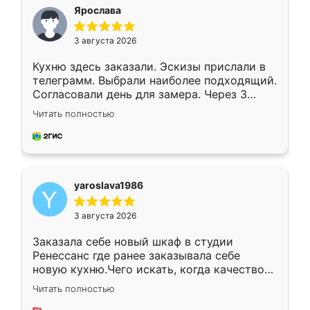
я хотела.
Ярослава
3 августа 2026
Кухню здесь заказали. Эскизы прислали в
телеграмм. Выбрали наиболее подходящий.
Согласовали день для замера. Через 3
недели кухня была уже готова. Остались
Читать полностью
довольны работой. Спасибо Ренессанс
мебель за качественную работу!
yaroslava1986
3 августа 2026
Заказала себе новый шкаф в студии
Ренессанс где ранее заказывала себе
новую кухню.Чего искать, когда качеством
вполне довольна. Служит кухня уже почти
Читать полностью
два года, нареканий нет.