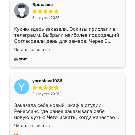
я хотела.
Ярослава
3 августа 2026
Кухню здесь заказали. Эскизы прислали в
телеграмм. Выбрали наиболее подходящий.
Согласовали день для замера. Через 3
недели кухня была уже готова. Остались
Читать полностью
довольны работой. Спасибо Ренессанс
мебель за качественную работу!
yaroslava1986
3 августа 2026
Заказала себе новый шкаф в студии
Ренессанс где ранее заказывала себе
новую кухню.Чего искать, когда качеством
вполне довольна. Служит кухня уже почти
Читать полностью
два года, нареканий нет.