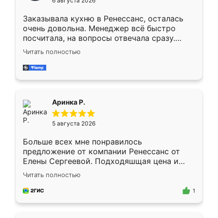
6 августа 2026
мебели буду заказывать только здесь.
Заказывала кухню в Ренессанс, осталась
очень довольна. Менеджер всё быстро
посчитала, на вопросы отвечала сразу.
Замерщик приехал в субботу, подошёл к
Читать полностью
делу со всей ответственностью. Собрали
за день, ребята работали аккуратно, даже
пыли почти не было. Качество отличное,
ящики ходят плавно, ничего не скрипит.
Всё подошло как влитое.
Аринка Р.
5 августа 2026
Больше всех мне понравилось
предложение от компании Ренессанс от
Елены Сергеевой. Подходяшщая цена и
короткие сроки изготовления. Приехавший
Читать полностью
для замера сотрудник Владислав
предложил по моему эскизу самый
1
подходящий вариант шкафа. Немного его
видоизменил, получилось даже лучше, чем