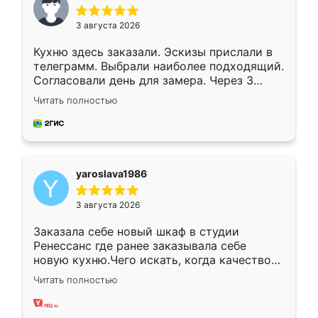
3 августа 2026
Кухню здесь заказали. Эскизы прислали в
телеграмм. Выбрали наиболее подходящий.
Согласовали день для замера. Через 3
недели кухня была уже готова. Остались
Читать полностью
довольны работой. Спасибо Ренессанс
мебель за качественную работу!
yaroslava1986
3 августа 2026
Заказала себе новый шкаф в студии
Ренессанс где ранее заказывала себе
новую кухню.Чего искать, когда качеством
вполне довольна. Служит кухня уже почти
Читать полностью
два года, нареканий нет.