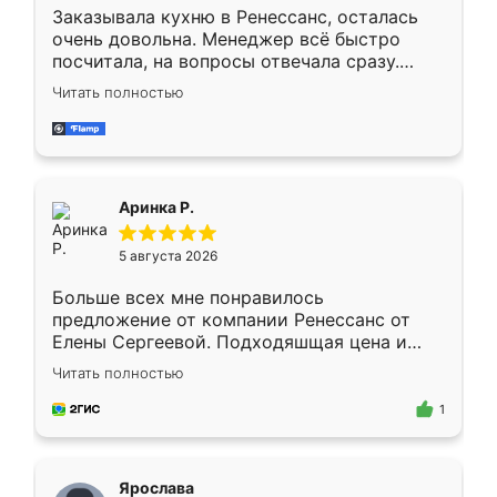
Заказывала кухню в Ренессанс, осталась
очень довольна. Менеджер всё быстро
посчитала, на вопросы отвечала сразу.
Замерщик приехал в субботу, подошёл к
Читать полностью
делу со всей ответственностью. Собрали
за день, ребята работали аккуратно, даже
пыли почти не было. Качество отличное,
ящики ходят плавно, ничего не скрипит.
Всё подошло как влитое.
Аринка Р.
5 августа 2026
Больше всех мне понравилось
предложение от компании Ренессанс от
Елены Сергеевой. Подходяшщая цена и
короткие сроки изготовления. Приехавший
Читать полностью
для замера сотрудник Владислав
предложил по моему эскизу самый
1
подходящий вариант шкафа. Немного его
видоизменил, получилось даже лучше, чем
я хотела.
Ярослава