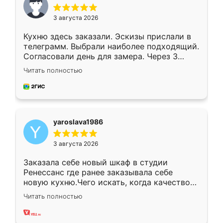
3 августа 2026
Кухню здесь заказали. Эскизы прислали в
телеграмм. Выбрали наиболее подходящий.
Согласовали день для замера. Через 3
недели кухня была уже готова. Остались
Читать полностью
довольны работой. Спасибо Ренессанс
мебель за качественную работу!
yaroslava1986
3 августа 2026
Заказала себе новый шкаф в студии
Ренессанс где ранее заказывала себе
новую кухню.Чего искать, когда качеством
вполне довольна. Служит кухня уже почти
Читать полностью
два года, нареканий нет.