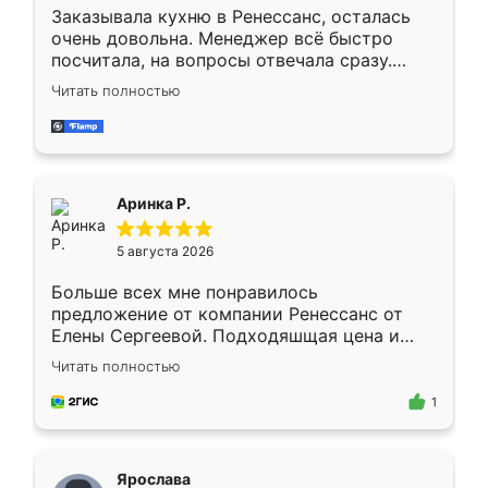
Заказывала кухню в Ренессанс, осталась
очень довольна. Менеджер всё быстро
посчитала, на вопросы отвечала сразу.
Замерщик приехал в субботу, подошёл к
Читать полностью
делу со всей ответственностью. Собрали
за день, ребята работали аккуратно, даже
пыли почти не было. Качество отличное,
ящики ходят плавно, ничего не скрипит.
Всё подошло как влитое.
Аринка Р.
5 августа 2026
Больше всех мне понравилось
предложение от компании Ренессанс от
Елены Сергеевой. Подходяшщая цена и
короткие сроки изготовления. Приехавший
Читать полностью
для замера сотрудник Владислав
предложил по моему эскизу самый
1
подходящий вариант шкафа. Немного его
видоизменил, получилось даже лучше, чем
я хотела.
Ярослава