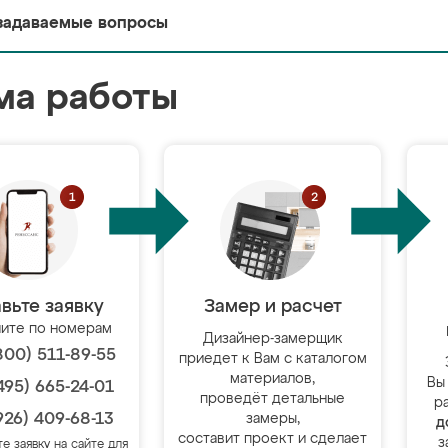
задаваемые вопросы
ма работы
вьте заявку
Замер и расчет
ите по номерам
Дизайнер-замерщик
800) 511-89-55
приедет к Вам с каталогом
материалов,
Вы
495) 665-24-01
проведёт детальные
р
926) 409-68-13
замеры,
д
составит проект и сделает
з
те заявку на сайте для