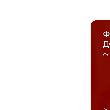
Ф
Д
Ост