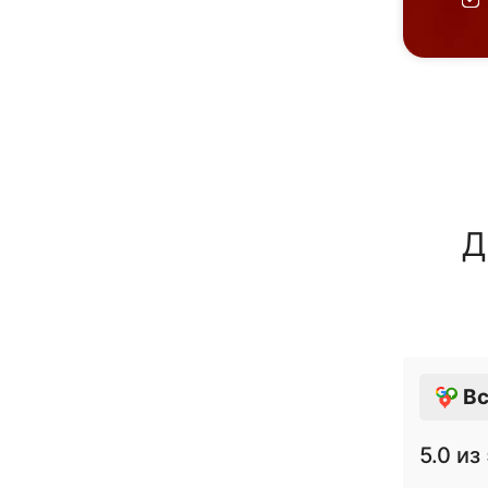
Д
Вс
5.0
из 