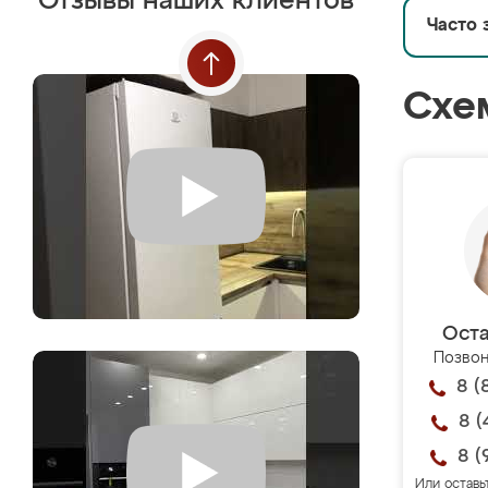
Отзывы наших клиентов
Часто 
Схе
Оста
Позвон
8 (
8 (
8 (
Или оставь