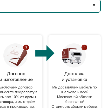
▼
Договор
Доставка
и изготовление
и установка
Заключаем договор,
Мы доставляем мебель по
 вносите предоплату в
Щёлково и всей
азмере
10% от суммы
Московской области
оговора
, и мы отдаём
бесплатно!
аказ в производство.
Стоимость сборки мебели: