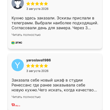
3 августа 2026
Кухню здесь заказали. Эскизы прислали в
телеграмм. Выбрали наиболее подходящий.
Согласовали день для замера. Через 3
недели кухня была уже готова. Остались
Читать полностью
довольны работой. Спасибо Ренессанс
мебель за качественную работу!
yaroslava1986
3 августа 2026
Заказала себе новый шкаф в студии
Ренессанс где ранее заказывала себе
новую кухню.Чего искать, когда качеством
вполне довольна. Служит кухня уже почти
Читать полностью
два года, нареканий нет.