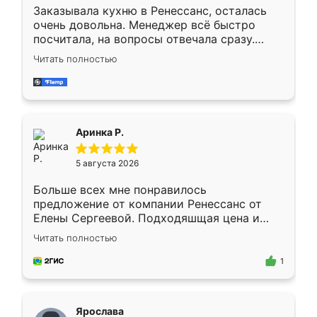
Заказывала кухню в Ренессанс, осталась
очень довольна. Менеджер всё быстро
посчитала, на вопросы отвечала сразу.
Замерщик приехал в субботу, подошёл к
Читать полностью
делу со всей ответственностью. Собрали
за день, ребята работали аккуратно, даже
пыли почти не было. Качество отличное,
ящики ходят плавно, ничего не скрипит.
Всё подошло как влитое.
Аринка Р.
5 августа 2026
Больше всех мне понравилось
предложение от компании Ренессанс от
Елены Сергеевой. Подходяшщая цена и
короткие сроки изготовления. Приехавший
Читать полностью
для замера сотрудник Владислав
предложил по моему эскизу самый
1
подходящий вариант шкафа. Немного его
видоизменил, получилось даже лучше, чем
я хотела.
Ярослава