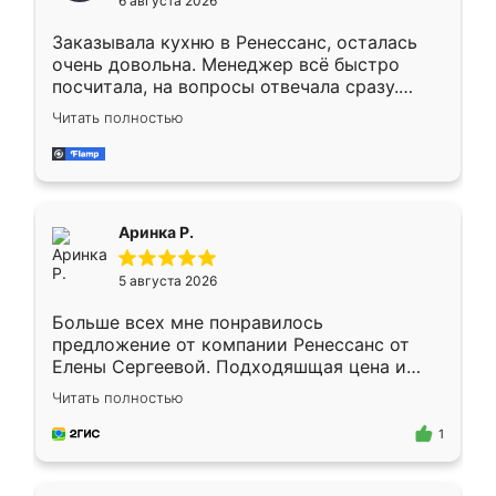
6 августа 2026
мебели буду заказывать только здесь.
Заказывала кухню в Ренессанс, осталась
очень довольна. Менеджер всё быстро
посчитала, на вопросы отвечала сразу.
Замерщик приехал в субботу, подошёл к
Читать полностью
делу со всей ответственностью. Собрали
за день, ребята работали аккуратно, даже
пыли почти не было. Качество отличное,
ящики ходят плавно, ничего не скрипит.
Всё подошло как влитое.
Аринка Р.
5 августа 2026
Больше всех мне понравилось
предложение от компании Ренессанс от
Елены Сергеевой. Подходяшщая цена и
короткие сроки изготовления. Приехавший
Читать полностью
для замера сотрудник Владислав
предложил по моему эскизу самый
1
подходящий вариант шкафа. Немного его
видоизменил, получилось даже лучше, чем