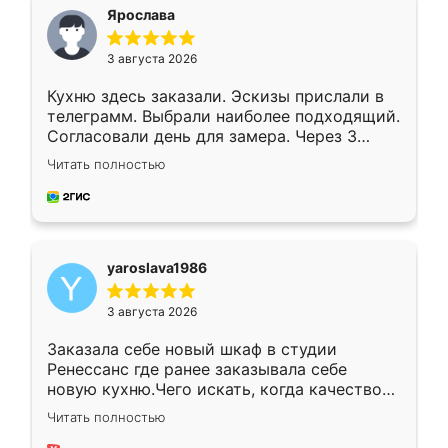
я хотела.
Ярослава
3 августа 2026
Кухню здесь заказали. Эскизы прислали в
телеграмм. Выбрали наиболее подходящий.
Согласовали день для замера. Через 3
недели кухня была уже готова. Остались
Читать полностью
довольны работой. Спасибо Ренессанс
мебель за качественную работу!
yaroslava1986
3 августа 2026
Заказала себе новый шкаф в студии
Ренессанс где ранее заказывала себе
новую кухню.Чего искать, когда качеством
вполне довольна. Служит кухня уже почти
Читать полностью
два года, нареканий нет.