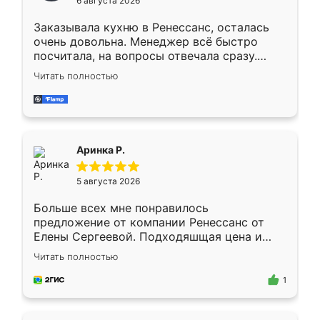
6 августа 2026
мебели буду заказывать только здесь.
Заказывала кухню в Ренессанс, осталась
очень довольна. Менеджер всё быстро
посчитала, на вопросы отвечала сразу.
Замерщик приехал в субботу, подошёл к
Читать полностью
делу со всей ответственностью. Собрали
за день, ребята работали аккуратно, даже
пыли почти не было. Качество отличное,
ящики ходят плавно, ничего не скрипит.
Всё подошло как влитое.
Аринка Р.
5 августа 2026
Больше всех мне понравилось
предложение от компании Ренессанс от
Елены Сергеевой. Подходяшщая цена и
короткие сроки изготовления. Приехавший
Читать полностью
для замера сотрудник Владислав
предложил по моему эскизу самый
1
подходящий вариант шкафа. Немного его
видоизменил, получилось даже лучше, чем