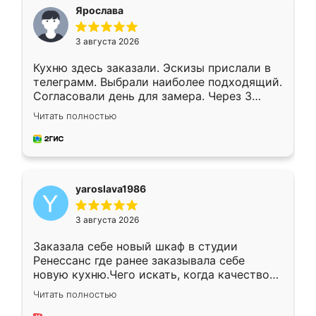
я хотела.
Ярослава
3 августа 2026
Кухню здесь заказали. Эскизы прислали в
телеграмм. Выбрали наиболее подходящий.
Согласовали день для замера. Через 3
недели кухня была уже готова. Остались
Читать полностью
довольны работой. Спасибо Ренессанс
мебель за качественную работу!
yaroslava1986
3 августа 2026
Заказала себе новый шкаф в студии
Ренессанс где ранее заказывала себе
новую кухню.Чего искать, когда качеством
вполне довольна. Служит кухня уже почти
Читать полностью
два года, нареканий нет.