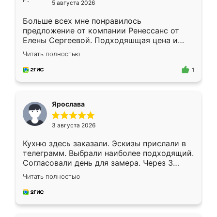
5 августа 2026
Больше всех мне понравилось
предложение от компании Ренессанс от
Елены Сергеевой. Подходяшщая цена и
короткие сроки изготовления. Приехавший
Читать полностью
для замера сотрудник Владислав
предложил по моему эскизу самый
1
подходящий вариант шкафа. Немного его
видоизменил, получилось даже лучше, чем
я хотела.
Ярослава
3 августа 2026
Кухню здесь заказали. Эскизы прислали в
телеграмм. Выбрали наиболее подходящий.
Согласовали день для замера. Через 3
недели кухня была уже готова. Остались
Читать полностью
довольны работой. Спасибо Ренессанс
мебель за качественную работу!