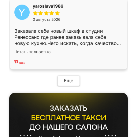
yaroslava1986
3 августа 2026
Заказала себе новый шкаф в студии
Ренессанс где ранее заказывала себе
новую кухню.Чего искать, когда качеством
вполне довольна. Служит кухня уже почти
Читать полностью
два года, нареканий нет.
Еще
ЗАКАЗАТЬ
БЕСПЛАТНОЕ ТАКСИ
ДО НАШЕГО САЛОНА