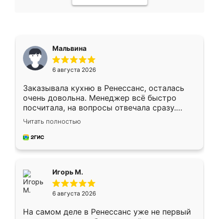
Мальвина
6 августа 2026
Заказывала кухню в Ренессанс, осталась
очень довольна. Менеджер всё быстро
посчитала, на вопросы отвечала сразу.
Замерщик приехал в субботу, подошёл к
Читать полностью
делу со всей ответственностью. Собрали
за день, ребята работали аккуратно, даже
пыли почти не было. Качество отличное,
ящики ходят плавно, ничего не скрипит.
Всё подошло как влитое.
Игорь М.
6 августа 2026
На самом деле в Ренессанс уже не первый