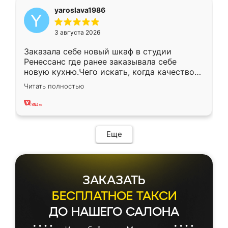
yaroslava1986
3 августа 2026
Заказала себе новый шкаф в студии
Ренессанс где ранее заказывала себе
новую кухню.Чего искать, когда качеством
вполне довольна. Служит кухня уже почти
Читать полностью
два года, нареканий нет.
Еще
ЗАКАЗАТЬ
БЕСПЛАТНОЕ ТАКСИ
ДО НАШЕГО САЛОНА