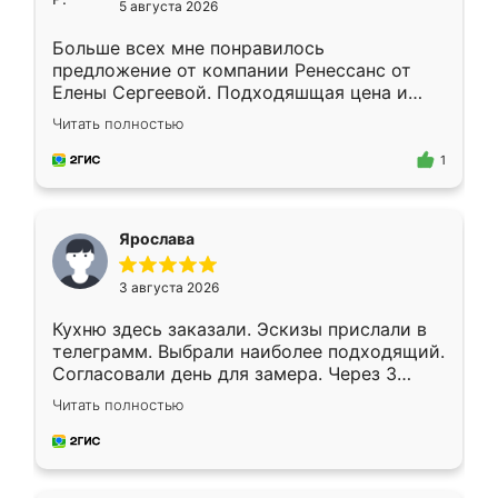
5 августа 2026
Больше всех мне понравилось
предложение от компании Ренессанс от
Елены Сергеевой. Подходяшщая цена и
короткие сроки изготовления. Приехавший
Читать полностью
для замера сотрудник Владислав
предложил по моему эскизу самый
1
подходящий вариант шкафа. Немного его
видоизменил, получилось даже лучше, чем
я хотела.
Ярослава
3 августа 2026
Кухню здесь заказали. Эскизы прислали в
телеграмм. Выбрали наиболее подходящий.
Согласовали день для замера. Через 3
недели кухня была уже готова. Остались
Читать полностью
довольны работой. Спасибо Ренессанс
мебель за качественную работу!