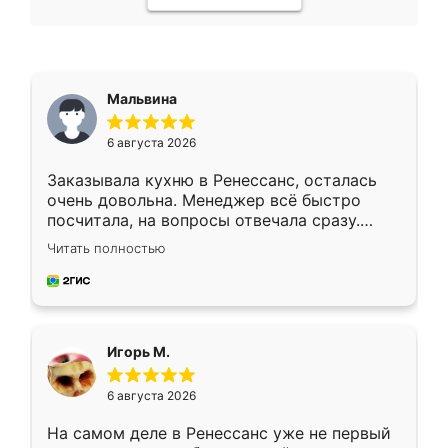
Мальвина
6 августа 2026
Заказывала кухню в Ренессанс, осталась
очень довольна. Менеджер всё быстро
посчитала, на вопросы отвечала сразу.
Замерщик приехал в субботу, подошёл к
Читать полностью
делу со всей ответственностью. Собрали
за день, ребята работали аккуратно, даже
пыли почти не было. Качество отличное,
ящики ходят плавно, ничего не скрипит.
Всё подошло как влитое.
Игорь М.
6 августа 2026
На самом деле в Ренессанс уже не первый