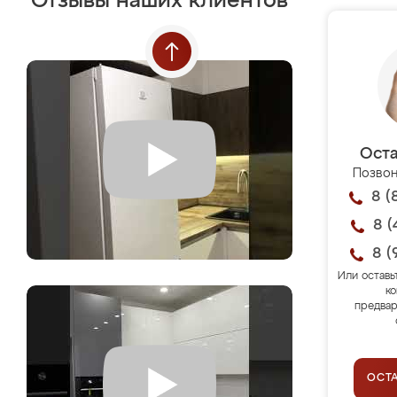
Отзывы наших клиентов
Оста
Позвон
8 (
8 (
8 (
Или оставь
ко
предвар
ОСТ