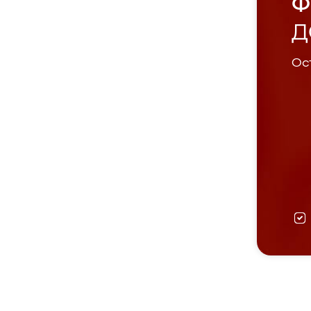
Ф
Д
Ост