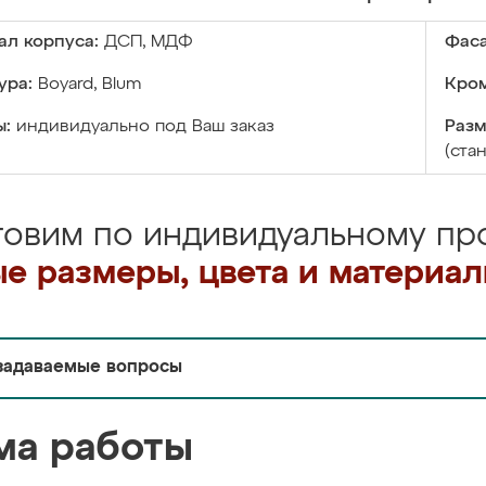
ал корпуса:
ДСП, МДФ
Фаса
ура:
Boyard, Blum
Кром
ы:
индивидуально под Ваш заказ
Разм
(ста
товим по индивидуальному про
е размеры, цвета и материа
задаваемые вопросы
ма работы