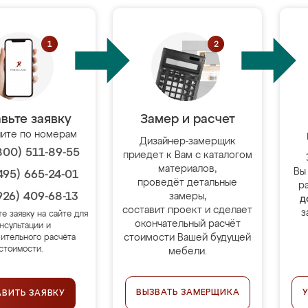
вьте заявку
Замер и расчет
ите по номерам
Дизайнер-замерщик
800) 511-89-55
приедет к Вам с каталогом
материалов,
Вы
495) 665-24-01
проведёт детальные
р
926) 409-68-13
замеры,
д
составит проект и сделает
з
те заявку на сайте для
окончательный расчёт
нсультации и
стоимости Вашей будущей
ительного расчёта
стоимости.
мебели.
ВЫЗВАТЬ ЗАМЕРЩИКА
АВИТЬ ЗАЯВКУ