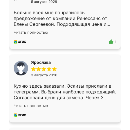
5 августа 2026
Больше всех мне понравилось
предложение от компании Ренессанс от
Елены Сергеевой. Подходяшщая цена и
короткие сроки изготовления. Приехавший
Читать полностью
для замера сотрудник Владислав
предложил по моему эскизу самый
1
подходящий вариант шкафа. Немного его
видоизменил, получилось даже лучше, чем
я хотела.
Ярослава
3 августа 2026
Кухню здесь заказали. Эскизы прислали в
телеграмм. Выбрали наиболее подходящий.
Согласовали день для замера. Через 3
недели кухня была уже готова. Остались
Читать полностью
довольны работой. Спасибо Ренессанс
мебель за качественную работу!