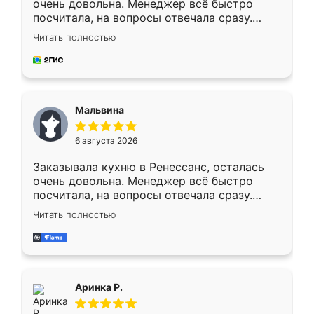
очень довольна. Менеджер всё быстро
посчитала, на вопросы отвечала сразу.
Замерщик приехал в субботу, подошёл к
Читать полностью
делу со всей ответственностью. Собрали
за день, ребята работали аккуратно, даже
пыли почти не было. Качество отличное,
ящики ходят плавно, ничего не скрипит.
Всё подошло как влитое.
Мальвина
6 августа 2026
Заказывала кухню в Ренессанс, осталась
очень довольна. Менеджер всё быстро
посчитала, на вопросы отвечала сразу.
Замерщик приехал в субботу, подошёл к
Читать полностью
делу со всей ответственностью. Собрали
за день, ребята работали аккуратно, даже
пыли почти не было. Качество отличное,
ящики ходят плавно, ничего не скрипит.
Всё подошло как влитое.
Аринка Р.