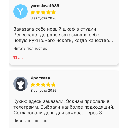
yaroslava1986
3 августа 2026
Заказала себе новый шкаф в студии
Ренессанс где ранее заказывала себе
новую кухню.Чего искать, когда качеством
вполне довольна. Служит кухня уже почти
Читать полностью
два года, нареканий нет.
Ярослава
3 августа 2026
Кухню здесь заказали. Эскизы прислали в
телеграмм. Выбрали наиболее подходящий.
Согласовали день для замера. Через 3
недели кухня была уже готова. Остались
Читать полностью
довольны работой. Спасибо Ренессанс